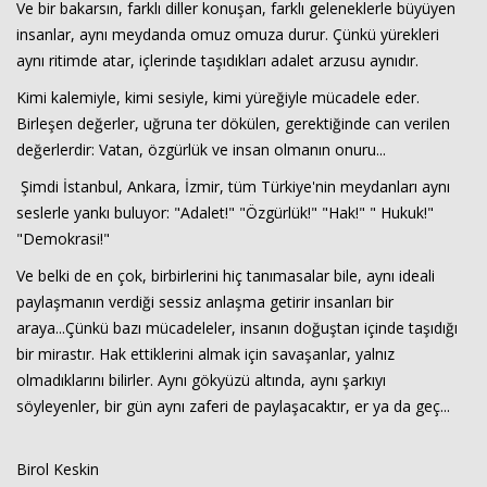
Ve bir bakarsın, farklı diller konuşan, farklı geleneklerle büyüyen
insanlar, aynı meydanda omuz omuza durur. Çünkü yürekleri
aynı ritimde atar, içlerinde taşıdıkları adalet arzusu aynıdır.
Kimi kalemiyle, kimi sesiyle, kimi yüreğiyle mücadele eder.
Birleşen değerler, uğruna ter dökülen, gerektiğinde can verilen
değerlerdir: Vatan, özgürlük ve insan olmanın onuru...
Şimdi İstanbul, Ankara, İzmir, tüm Türkiye'nin meydanları aynı
seslerle yankı buluyor: "Adalet!" "Özgürlük!" "Hak!" " Hukuk!"
"Demokrasi!"
Ve belki de en çok, birbirlerini hiç tanımasalar bile, aynı ideali
paylaşmanın verdiği sessiz anlaşma getirir insanları bir
araya...Çünkü bazı mücadeleler, insanın doğuştan içinde taşıdığı
bir mirastır. Hak ettiklerini almak için savaşanlar, yalnız
olmadıklarını bilirler. Aynı gökyüzü altında, aynı şarkıyı
söyleyenler, bir gün aynı zaferi de paylaşacaktır, er ya da geç...
Birol Keskin