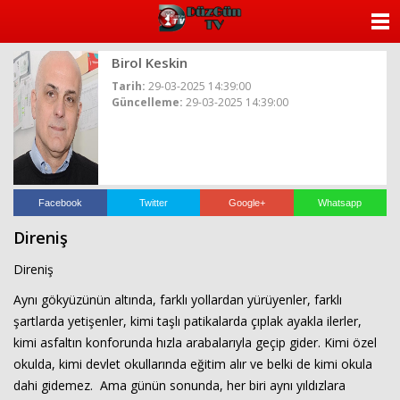
ANASAYFA
Birol Keskin
KATEGORİLER
Tarih:
29-03-2025 14:39:00
Güncelleme:
29-03-2025 14:39:00
YAZARLAR
ANKETLER
FOTO GALERİ
Facebook
Twitter
Google+
Whatsapp
Direniş
VİDEO GALERİ
Direniş
KÜNYE
Aynı gökyüzünün altında, farklı yollardan yürüyenler, farklı
şartlarda yetişenler, kimi taşlı patikalarda çıplak ayakla ilerler,
İLETİŞİM
kimi asfaltın konforunda hızla arabalarıyla geçip gider. Kimi özel
okulda, kimi devlet okullarında eğitim alır ve belki de kimi okula
dahi gidemez. Ama günün sonunda, her biri aynı yıldızlara