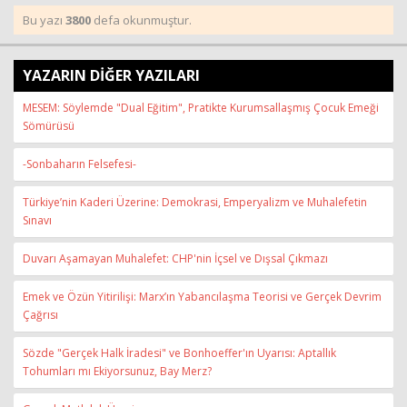
Bu yazı
3800
defa okunmuştur.
YAZARIN DİĞER YAZILARI
MESEM: Söylemde "Dual Eğitim", Pratikte Kurumsallaşmış Çocuk Emeği
Sömürüsü
-Sonbaharın Felsefesi-
Türkiye’nin Kaderi Üzerine: Demokrasi, Emperyalizm ve Muhalefetin
Sınavı
Duvarı Aşamayan Muhalefet: CHP'nin İçsel ve Dışsal Çıkmazı
Emek ve Özün Yitirilişi: Marx’ın Yabancılaşma Teorisi ve Gerçek Devrim
Çağrısı
Sözde "Gerçek Halk İradesi" ve Bonhoeffer'ın Uyarısı: Aptallık
Tohumları mı Ekiyorsunuz, Bay Merz?