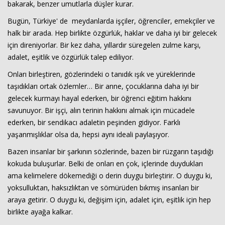
bakarak, benzer umutlarla düşler kurar.
Bugün, Türkiye' de meydanlarda işçiler, öğrenciler, emekçiler ve
halk bir arada. Hep birlikte özgürlük, haklar ve daha iyi bir gelecek
Haberin Doğru Adresi.
için direniyorlar. Bir kez daha, yıllardır süregelen zulme karşı,
adalet, eşitlik ve özgürlük talep ediliyor.
Onları birleştiren, gözlerindeki o tanıdık ışık ve yüreklerinde
taşıdıkları ortak özlemler… Bir anne, çocuklarına daha iyi bir
gelecek kurmayı hayal ederken, bir öğrenci eğitim hakkını
savunuyor. Bir işçi, alın terinin hakkını almak için mücadele
ederken, bir sendikacı adaletin peşinden gidiyor. Farklı
yaşanmışlıklar olsa da, hepsi aynı ideali paylaşıyor.
Bazen insanlar bir şarkının sözlerinde, bazen bir rüzgarın taşıdığı
kokuda buluşurlar. Belki de onları en çok, içlerinde duydukları
ama kelimelere dökemediği o derin duygu birleştirir. O duygu ki,
yoksulluktan, haksızlıktan ve sömürüden bıkmış insanları bir
araya getirir. O duygu ki, değişim için, adalet için, eşitlik için hep
birlikte ayağa kalkar.