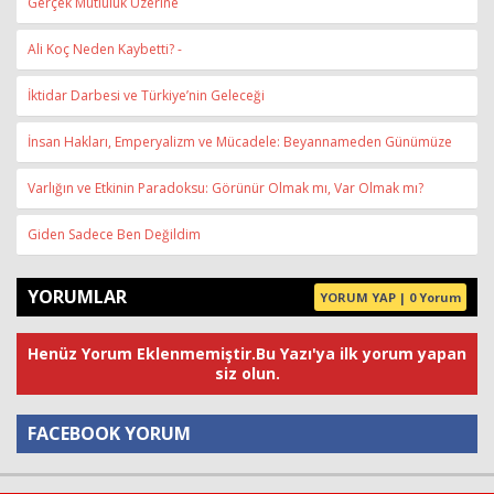
Gerçek Mutluluk Üzerine
Ali Koç Neden Kaybetti? -
İktidar Darbesi ve Türkiye’nin Geleceği
İnsan Hakları, Emperyalizm ve Mücadele: Beyannameden Günümüze
Varlığın ve Etkinin Paradoksu: Görünür Olmak mı, Var Olmak mı?
Giden Sadece Ben Değildim
YORUMLAR
YORUM YAP | 0 Yorum
Henüz Yorum Eklenmemiştir.Bu Yazı'ya ilk yorum yapan
siz olun.
FACEBOOK YORUM