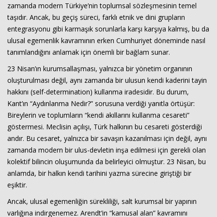
zamanda modern Türkiye’nin toplumsal sözleşmesinin temel
taşıdır. Ancak, bu geçiş süreci, farklı etnik ve dini grupların
entegrasyonu gibi karmaşık sorunlarla karşı karşıya kalmış, bu da
ulusal egemenlik kavramının erken Cumhuriyet döneminde nasıl
tanımlandığını anlamak için önemli bir bağlam sunar.
23 Nisan’ın kurumsallaşması, yalnızca bir yönetim organının
oluşturulması değil, aynı zamanda bir ulusun kendi kaderini tayin
hakkını (self-determination) kullanma iradesidir. Bu durum,
Kant’ın “Aydınlanma Nedir?” sorusuna verdiği yanıtla örtüşür:
Bireylerin ve toplumların “kendi akıllarını kullanma cesareti”
göstermesi. Meclisin açılışı, Türk halkının bu cesareti gösterdiği
andır. Bu cesaret, yalnızca bir savaşın kazanılması için değil, aynı
zamanda modern bir ulus-devletin inşa edilmesi için gerekli olan
kolektif bilincin oluşumunda da belirleyici olmuştur. 23 Nisan, bu
anlamda, bir halkın kendi tarihini yazma sürecine giriştiği bir
eşiktir.
Ancak, ulusal egemenliğin sürekliliği, salt kurumsal bir yapının
varlığına indirgenemez. Arendt’in “kamusal alan” kavramını