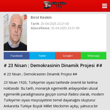
ANASAYFA
Birol Keskin
KATEGORİLER
Tarih:
25-04-2025 23:21:00
Güncelleme:
25-04-2025 23:21:00
YAZARLAR
ANKETLER
FOTO GALERİ
Facebook
Twitter
Google+
Whatsapp
# 23 Nisan ; Demokrasinin Dinamik Projesi ##
VİDEO GALERİ
# 23 Nisan ; Demokrasinin Dinamik Projesi ##
KÜNYE
23 Nisan 1920, Türkiye’nin siyasi tarihinde önemli bir kırılma
noktasıdır. Bu tarih, monarşik egemenlik anlayışından ulusal
İLETİŞİM
egemenlik paradigmasına geçişin somut ifadesi olarak, modern
Türkiye’nin siyasi meşruiyetinin temel dayanağını oluşturur.
Ankara’da Türkiye Büyük Millet Meclisi’nin açılışı, yalnızca bir