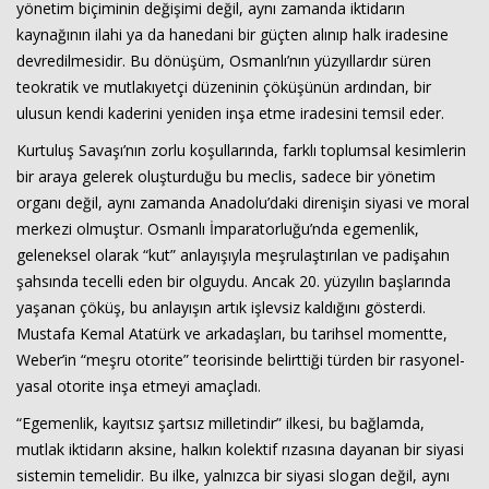
yönetim biçiminin değişimi değil, aynı zamanda iktidarın
kaynağının ilahi ya da hanedani bir güçten alınıp halk iradesine
devredilmesidir. Bu dönüşüm, Osmanlı’nın yüzyıllardır süren
Haberin Doğru Adresi.
teokratik ve mutlakıyetçi düzeninin çöküşünün ardından, bir
ulusun kendi kaderini yeniden inşa etme iradesini temsil eder.
Kurtuluş Savaşı’nın zorlu koşullarında, farklı toplumsal kesimlerin
bir araya gelerek oluşturduğu bu meclis, sadece bir yönetim
organı değil, aynı zamanda Anadolu’daki direnişin siyasi ve moral
merkezi olmuştur. Osmanlı İmparatorluğu’nda egemenlik,
geleneksel olarak “kut” anlayışıyla meşrulaştırılan ve padişahın
şahsında tecelli eden bir olguydu. Ancak 20. yüzyılın başlarında
yaşanan çöküş, bu anlayışın artık işlevsiz kaldığını gösterdi.
Mustafa Kemal Atatürk ve arkadaşları, bu tarihsel momentte,
Weber’in “meşru otorite” teorisinde belirttiği türden bir rasyonel-
yasal otorite inşa etmeyi amaçladı.
“Egemenlik, kayıtsız şartsız milletindir” ilkesi, bu bağlamda,
mutlak iktidarın aksine, halkın kolektif rızasına dayanan bir siyasi
sistemin temelidir. Bu ilke, yalnızca bir siyasi slogan değil, aynı