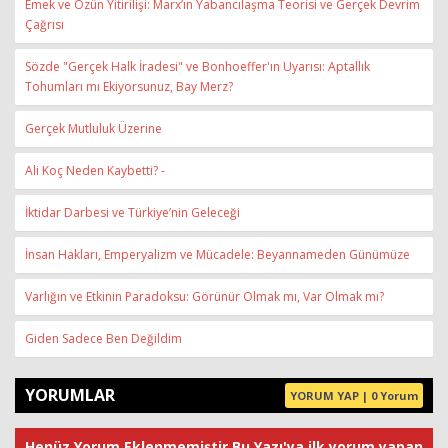
Emek ve Özün Yitirilişi: Marx’ın Yabancılaşma Teorisi ve Gerçek Devrim
Çağrısı
Sözde "Gerçek Halk İradesi" ve Bonhoeffer'ın Uyarısı: Aptallık
Tohumları mı Ekiyorsunuz, Bay Merz?
Gerçek Mutluluk Üzerine
Ali Koç Neden Kaybetti? -
İktidar Darbesi ve Türkiye’nin Geleceği
İnsan Hakları, Emperyalizm ve Mücadele: Beyannameden Günümüze
Varlığın ve Etkinin Paradoksu: Görünür Olmak mı, Var Olmak mı?
Giden Sadece Ben Değildim
YORUMLAR
YORUM YAP | 0 Yorum
Henüz Yorum Eklenmemiştir.Bu Yazı'ya ilk yorum yapan