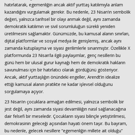
hatırlatarak, egemenliğin ancak aktif yurttaş katılımıyla anlam
kazandığını vurgulamak gerekir. Bu nedenle, 23 Nisan’ın sembolik
değeri, yalnızca tarihsel bir olayı anmak değil, aynı zamanda
demokratik katılımın ve sivil sorumluluğun sürekli yeniden
üretilmesini sağlamaktır. Günümüzde, bu kamusal alanın sınırları,
dijital platformlar ve sosyal medya ile genişlemiş, ancak aynı
zamanda kutuplaşma ve siyasi gerilimlerle sınanmıştır. Özellikle X
platformunda 23 Nisan’la ilgili paylaşımlar, genç nesillerin bu
günü hem bir ulusal gurur kaynağı hem de demokratik hakların
savunulması için bir hatırlatıcı olarak gördüğünü gösteriyor.
Ancak, aktif yurttaşlığın önündeki engeller, Arendt’in idealize
ettiği kamusal alanın pratikte ne kadar işlevsel olduğunu
sorgulamaya açıyor.
23 Nisan’ın çocuklara armağan edilmesi, yalnızca sembolik bir
jest değil, aynı zamanda siyasi devamlılığın nasıl sağlanacağına
dair felsefi bir meseledir. Çocukların siyasi bilinçle yetiştirilmesi,
demokrasinin geleceği açısından hayati önem taşır. Bu bayram,
bu nedenle, gelecek nesillere “egemenliğin millete ait olduğu”