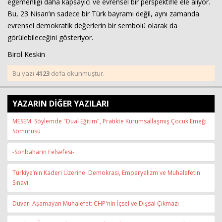
egemenliği daha kapsayıcı ve evrensel bir perspektifle ele alıyor.
Bu, 23 Nisan’ın sadece bir Türk bayramı değil, aynı zamanda
evrensel demokratik değerlerin bir sembolü olarak da
görülebileceğini gösteriyor.
Birol Keskin
Bu yazı
4123
defa okunmuştur.
YAZARIN DİĞER YAZILARI
MESEM: Söylemde "Dual Eğitim", Pratikte Kurumsallaşmış Çocuk Emeği
Sömürüsü
-Sonbaharın Felsefesi-
Türkiye’nin Kaderi Üzerine: Demokrasi, Emperyalizm ve Muhalefetin
Sınavı
Duvarı Aşamayan Muhalefet: CHP'nin İçsel ve Dışsal Çıkmazı