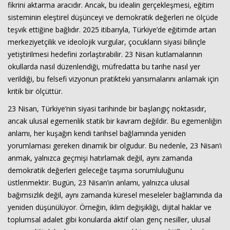
fikrini aktarma aracıdır. Ancak, bu idealin gerçekleşmesi, eğitim
sisteminin eleştirel düşünceyi ve demokratik değerleri ne ölçüde
teşvik ettiğine bağlıdır. 2025 itibarıyla, Türkiye’de eğitimde artan
merkeziyetçilik ve ideolojik vurgular, çocukların siyasi bilinçle
yetiştirilmesi hedefini zorlaştırabilir. 23 Nisan kutlamalarının
okullarda nasıl düzenlendiği, müfredatta bu tarihe nasıl yer
verildiği, bu felsefi vizyonun pratikteki yansımalarını anlamak için
kritik bir ölçüttür.
23 Nisan, Türkiye’nin siyasi tarihinde bir başlangıç noktasıdır,
ancak ulusal egemenlik statik bir kavram değildir. Bu egemenliğin
anlamı, her kuşağın kendi tarihsel bağlamında yeniden
yorumlaması gereken dinamik bir olgudur. Bu nedenle, 23 Nisan’ı
anmak, yalnızca geçmişi hatırlamak değil, aynı zamanda
demokratik değerleri geleceğe taşıma sorumluluğunu
üstlenmektir. Bugün, 23 Nisan’ın anlamı, yalnızca ulusal
bağımsızlık değil, aynı zamanda küresel meseleler bağlamında da
yeniden düşünülüyor. Örneğin, iklim değişikliği, dijital haklar ve
toplumsal adalet gibi konularda aktif olan genç nesiller, ulusal