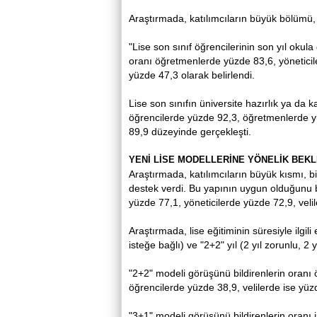
Araştırmada, katılımcıların büyük bölümü, li
"Lise son sınıf öğrencilerinin son yıl ok
oranı öğretmenlerde yüzde 83,6, yöneticil
yüzde 47,3 olarak belirlendi.
Lise son sınıfın üniversite hazırlık ya da k
öğrencilerde yüzde 92,3, öğretmenlerde yü
89,9 düzeyinde gerçekleşti.
YENİ LİSE MODELLERİNE YÖNELİK BEK
Araştırmada, katılımcıların büyük kısmı, b
destek verdi. Bu yapının uygun olduğunu b
yüzde 77,1, yöneticilerde yüzde 72,9, veli
Araştırmada, lise eğitiminin süresiyle ilgili
isteğe bağlı) ve "2+2" yıl (2 yıl zorunlu, 2 y
"2+2" modeli görüşünü bildirenlerin oranı
öğrencilerde yüzde 38,9, velilerde ise yüzd
"3+1" modeli görüşünü bildirenlerin oranı