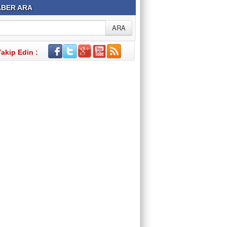
BER ARA
Takip Edin :