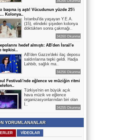
34266 Okunma
ı başına iş aştı! Vücudunun yüzde 25'i
... Kolonya..
İstanbul'da yaşayan Y.E.A.
(15), elindeki şişeden kolonya
döktükten sonra çakmağı..
34260 Okunma
depolarını hedef almıştı: AB'den İsrail'e
 tepkisi..
AB'den Gazze'deki ilaç deposu
saldırılarına tepki geldi. Hadja
Lahbib, sağlık ma..
34256 Okunma
bul Festivali'nde eğlence ve müziğin ritmi
telefon..
Türkiye'nin en büyük açık
hava müzik ve eğlence
organizasyonlarından biri olan
İ..
34255 Okunma
N YORUMLANANLAR
ERLER
VİDEOLAR