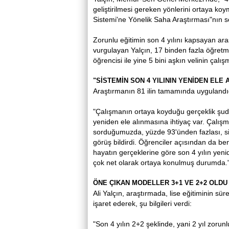
geliştirilmesi gereken yönlerini ortaya ko
Sistemi'ne Yönelik Saha Araştırması"nın so
Zorunlu eğitimin son 4 yılını kapsayan ara
vurgulayan Yalçın, 17 binden fazla öğretmen
öğrencisi ile yine 5 bini aşkın velinin çalı
"SİSTEMİN SON 4 YILININ YENİDEN ELE 
Araştırmanın 81 ilin tamamında uygulandığ
"Çalışmanın ortaya koyduğu gerçeklik şudur
yeniden ele alınmasına ihtiyaç var. Çalışm
sorduğumuzda, yüzde 93'ünden fazlası, si
görüş bildirdi. Öğrenciler açısından da ben
hayatın gerçeklerine göre son 4 yılın yenid
çok net olarak ortaya konulmuş durumda.
ÖNE ÇIKAN MODELLER 3+1 VE 2+2 OLDU
Ali Yalçın, araştırmada, lise eğitiminin sür
işaret ederek, şu bilgileri verdi:
"Son 4 yılın 2+2 şeklinde, yani 2 yıl zorunlu