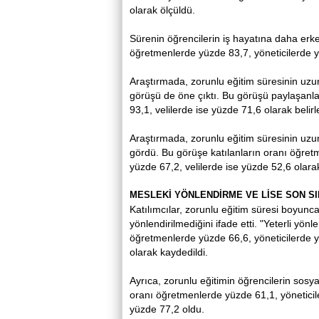
olarak ölçüldü.
Sürenin öğrencilerin iş hayatına daha erke
öğretmenlerde yüzde 83,7, yöneticilerde y
Araştırmada, zorunlu eğitim süresinin uz
görüşü de öne çıktı. Bu görüşü paylaşanla
93,1, velilerde ise yüzde 71,6 olarak belirl
Araştırmada, zorunlu eğitim süresinin uzun
gördü. Bu görüşe katılanların oranı öğret
yüzde 67,2, velilerde ise yüzde 52,6 olara
MESLEKİ YÖNLENDİRME VE LİSE SON S
Katılımcılar, zorunlu eğitim süresi boyunc
yönlendirilmediğini ifade etti. "Yeterli yö
öğretmenlerde yüzde 66,6, yöneticilerde y
olarak kaydedildi.
Ayrıca, zorunlu eğitimin öğrencilerin sosya
oranı öğretmenlerde yüzde 61,1, yöneticil
yüzde 77,2 oldu.