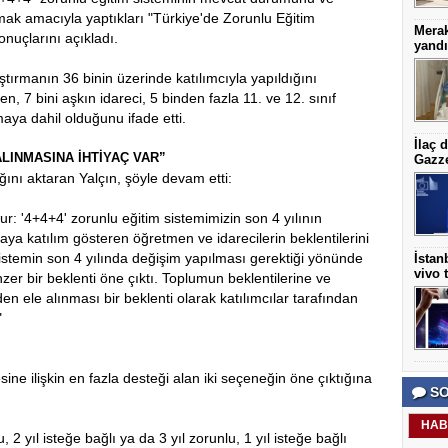
ymak amacıyla yaptıkları "Türkiye'de Zorunlu Eğitim
Merak
nuçlarını açıkladı.
yandı
ştırmanın 36 binin üzerinde katılımcıyla yapıldığını
, 7 bini aşkın idareci, 5 binden fazla 11. ve 12. sınıf
şmaya dahil olduğunu ifade etti.
İlaç 
ALINMASINA İHTİYAÇ VAR”
Gazze
ını aktaran Yalçın, şöyle devam etti:
: '4+4+4' zorunlu eğitim sistemimizin son 4 yılının
aya katılım gösteren öğretmen ve idarecilerin beklentilerini
stemin son 4 yılında değişim yapılması gerektiği yönünde
İstan
vivo 
zer bir beklenti öne çıktı. Toplumun beklentilerine ve
en ele alınması bir beklenti olarak katılımcılar tarafından
"
esine ilişkin en fazla desteği alan iki seçeneğin öne çıktığına
SO
HAB
, 2 yıl isteğe bağlı ya da 3 yıl zorunlu, 1 yıl isteğe bağlı