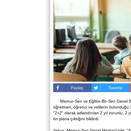
Paylaş
Tweetle
Memur-Sen ve Eğitim-Bir-Sen Genel Baş
öğretmen, öğrenci ve velilerin bulunduğu 3
"2+2" olarak adlandırılan 2 yıl zorunlu, 2 y
ön plana çıktığını bildirdi.
Yalçın, Memur-Sen Genel Merkezi'nde, "4