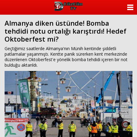
ANASAYFA
Almanya diken üstünde! Bomba
KATEGORİLER
tehdidi notu ortalığı karıştırdı! Hedef
Oktoberfest mi?
YAZARLAR
Geçtiğimiz saatlerde Almanya'nın Münih kentinde şiddetli
ANKETLER
patlamalar yaşanmıştı. Kentte panik sürerken kent merkezinde
düzenlenen Oktoberfest'e yönelik bomba tehdidi içeren bir not
bulduğu aktarıldı.
FOTO GALERİ
VİDEO GALERİ
KÜNYE
İLETİŞİM