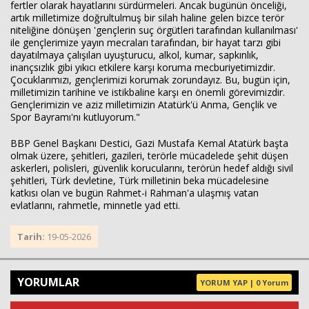
fertler olarak hayatlarını sürdürmeleri. Ancak bugünün önceliği,
artık milletimize doğrultulmuş bir silah haline gelen bizce terör
niteliğine dönüşen 'gençlerin suç örgütleri tarafından kullanılması'
ile gençlerimize yayın mecraları tarafından, bir hayat tarzı gibi
dayatılmaya çalışılan uyuşturucu, alkol, kumar, sapkınlık,
inançsızlık gibi yıkıcı etkilere karşı koruma mecburiyetimizdir.
Çocuklarımızı, gençlerimizi korumak zorundayız. Bu, bugün için,
milletimizin tarihine ve istikbaline karşı en önemli görevimizdir.
Gençlerimizin ve aziz milletimizin Atatürk'ü Anma, Gençlik ve
Spor Bayramı'nı kutluyorum."
BBP Genel Başkanı Destici, Gazi Mustafa Kemal Atatürk başta
olmak üzere, şehitleri, gazileri, terörle mücadelede şehit düşen
askerleri, polisleri, güvenlik korucularını, terörün hedef aldığı sivil
şehitleri, Türk devletine, Türk milletinin beka mücadelesine
katkısı olan ve bugün Rahmet-i Rahman'a ulaşmış vatan
evlatlarını, rahmetle, minnetle yad etti.
Tarih:
19-05-2026
YORUMLAR
YORUM YAP | 0 Yorum