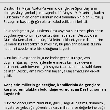
Destici, 19 Mayıs Atatürk'ü Anma, Gençlik ve Spor Bayramı
dolayısıyla yayımladığı mesajında, 19 Mayıs 1919 tarihini, kadim
Türk tarihinin en önemli dönüm noktalarından biri olan Kurtuluş
Haberin Doğru Adresi.
Savaşı'nın başladığı gün olarak kabul ettiklerini belirtti.
Sevr Antlaşması'yla Türklerin Orta Asya'ya sürülmesi planlarının
uygulamaya konulmaya çalışıldığını ifade eden Destici, Gazi
Mustafa Kemal Atatürk'ün, "Milletin istiklalini, yine milletin azim
ve kararı kurtaracaktır" cümlesinin, bu planların başarısızlığının
nedenini özetler nitelikte olduğunu kaydetti.
Kurtuluş Savaşı'ndan bugüne kadar geçen süreçte, aynı
düşmanlığa, aynı yıkıcı eylemlere maruz kalmaya devam
ettiklerini, tarih boyunca çok sayıda taarruza maruz kaldıklarını
belirten Destici, ama hiçbirinin başarıya ulaşamadığına dikkati
çekti.
Gençlerin milletin geleceğine, kendilerinin de gençlere
karşı sorumlulukları bulunduğu vurgulayan Destici, şunları
kaydetti:
"Elbette önceliğimiz, tümünün, güçlü, sağlıklı, eğitimli, donanımlı,
hayata ve geleceğe güvenle bakan, milletine ve değerlerine bağlı