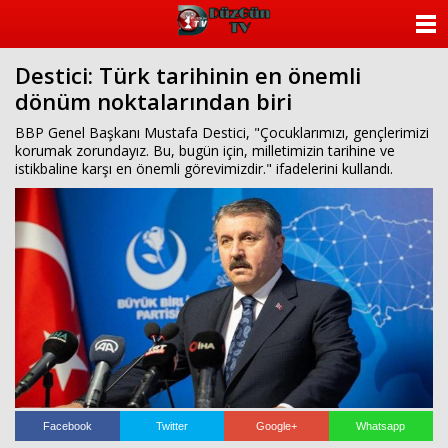
ANASAYFA
Destici: Türk tarihinin en önemli
KATEGORİLER
dönüm noktalarından biri
YAZARLAR
BBP Genel Başkanı Mustafa Destici, "Çocuklarımızı, gençlerimizi
korumak zorundayız. Bu, bugün için, milletimizin tarihine ve
istikbaline karşı en önemli görevimizdir." ifadelerini kullandı.
ANKETLER
FOTO GALERİ
VİDEO GALERİ
KÜNYE
İLETİŞİM
Facebook
Twitter
Google+
Whatsapp