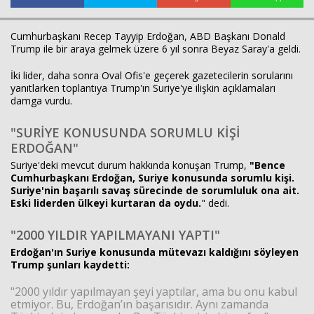
Cumhurbaşkanı Recep Tayyip Erdoğan, ABD Başkanı Donald
Trump ile bir araya gelmek üzere 6 yıl sonra Beyaz Saray'a geldi.
Haberin Doğru Adresi.
İki lider, daha sonra Oval Ofis'e geçerek gazetecilerin sorularını
yanıtlarken toplantıya Trump'ın Suriye'ye ilişkin açıklamaları
damga vurdu.
"SURİYE KONUSUNDA SORUMLU KİŞİ
ERDOĞAN"
Suriye'deki mevcut durum hakkında konuşan Trump,
"Bence
Cumhurbaşkanı Erdoğan, Suriye konusunda sorumlu kişi.
Suriye'nin başarılı savaş sürecinde de sorumluluk ona ait.
Eski liderden ülkeyi kurtaran da oydu.
" dedi.
"2000 YILDIR YAPILMAYANI YAPTI"
Erdoğan'ın Suriye konusunda mütevazı kaldığını söyleyen
Trump şunları kaydetti:
"2000 yıldır yapılmayan şeyi yaptılar, ama bu onu kabul
etmiyor. Bu, Erdoğan’ın başarısıdır. Aynı zamanda