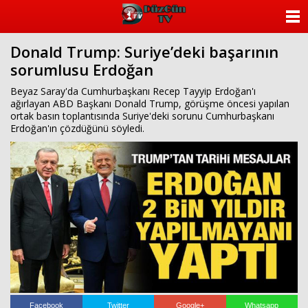
ANASAYFA
Donald Trump: Suriye’deki başarının
KATEGORİLER
sorumlusu Erdoğan
YAZARLAR
Beyaz Saray'da Cumhurbaşkanı Recep Tayyip Erdoğan'ı
ağırlayan ABD Başkanı Donald Trump, görüşme öncesi yapılan
ortak basın toplantısında Suriye'deki sorunu Cumhurbaşkanı
ANKETLER
Erdoğan'ın çözdüğünü söyledi.
FOTO GALERİ
VİDEO GALERİ
KÜNYE
İLETİŞİM
Facebook
Twitter
Google+
Whatsapp