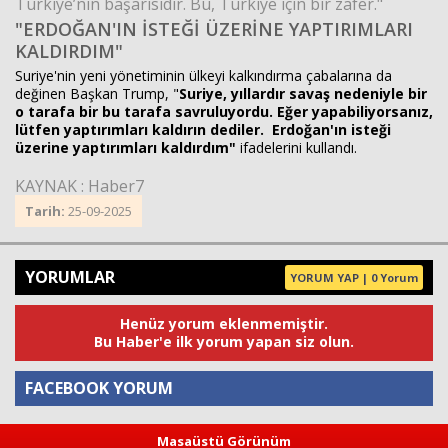
Türkiye’nin başarısıdır. Bu, Türkiye için bir zafer."
"ERDOĞAN'IN İSTEĞİ ÜZERİNE YAPTIRIMLARI
KALDIRDIM"
Suriye'nin yeni yönetiminin ülkeyi kalkındırma çabalarına da
değinen Başkan Trump, "
Suriye, yıllardır savaş nedeniyle bir
o tarafa bir bu tarafa savruluyordu. Eğer yapabiliyorsanız,
lütfen yaptırımları kaldırın dediler. Erdoğan'ın isteği
üzerine yaptırımları kaldırdım"
ifadelerini kullandı.
KAYNAK : Haber7
Tarih:
25-09-2025
YORUMLAR
YORUM YAP | 0 Yorum
Henüz yorum eklenmemiştir.
Bu Haber'e ilk yorum yapan siz olun.
FACEBOOK YORUM
Masaüstü Görünüm