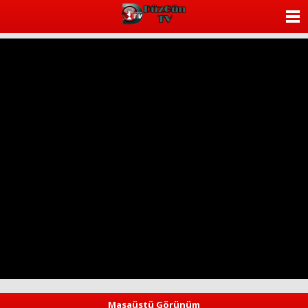
ANASAYFA
KATEGORİLER
YAZARLAR
ANKETLER
FOTO GALERİ
VİDEO GALERİ
KÜNYE
İLETİŞİM
Masaüstü Görünüm