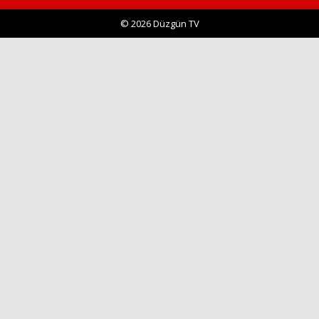
© 2026 Düzgün TV
Haberin Doğru Adresi.