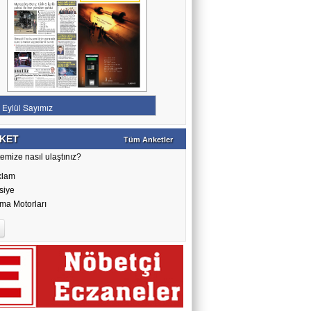
KET
Tüm Anketler
emize nasıl ulaştınız?
klam
siye
ma Motorları