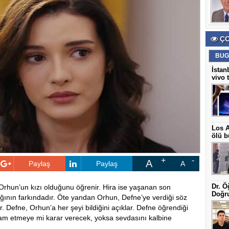
ÇO
BUG
İstan
vivo 
Los A
ölü b
A
Paylaş
Paylaş
A
Dr. Ö
rhun’un kızı olduğunu öğrenir. Hira ise yaşanan son
Doğru
ığının farkındadır. Öte yandan Orhun, Defne’ye verdiği söz
 Defne, Orhun’a her şeyi bildiğini açıklar. Defne öğrendiği
vam etmeye mi karar verecek, yoksa sevdasını kalbine