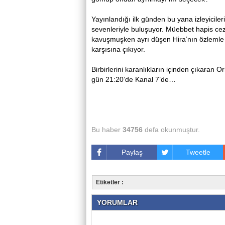
Yayınlandığı ilk günden bu yana izleyicile
sevenleriyle buluşuyor. Müebbet hapis cez
kavuşmuşken ayrı düşen Hira’nın özlemle y
karşısına çıkıyor.
Birbirlerini karanlıkların içinden çıkaran 
gün 21:20’de Kanal 7’de…
Bu haber
34756
defa okunmuştur.
Paylaş
Tweetle
Etiketler :
YORUMLAR