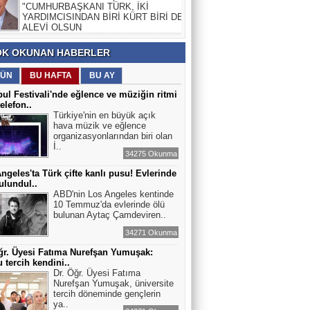
ALEVİ OLSUN
Ferihan Karasu
Ercüment Akdeniz’in “Kardeşim Boro”
kitabı.
K OKUNAN HABERLER
ÜN
BU HAFTA
BU AY
bul Festivali'nde eğlence ve müziğin ritmi
telefon..
Türkiye'nin en büyük açık
hava müzik ve eğlence
organizasyonlarından biri olan
İ..
34275 Okunma
ngeles'ta Türk çifte kanlı pusu! Evlerinde
ulundul..
ABD'nin Los Angeles kentinde
10 Temmuz'da evlerinde ölü
bulunan Aytaç Çamdeviren..
34271 Okunma
ğr. Üyesi Fatıma Nurefşan Yumuşak:
 tercih kendini..
Dr. Öğr. Üyesi Fatıma
Nurefşan Yumuşak, üniversite
tercih döneminde gençlerin
ya..