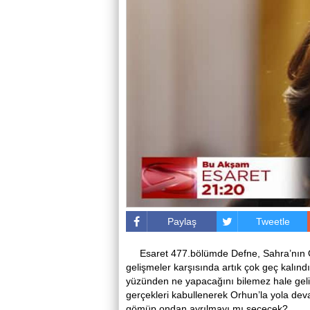
Paylaş
Tweetle
Esaret 477.bölümde Defne, Sahra’nın O
gelişmeler karşısında artık çok geç kalınd
yüzünden ne yapacağını bilemez hale gelir.
gerçekleri kabullenerek Orhun’la yola de
gömüp ondan ayrılmayı mı seçecek?