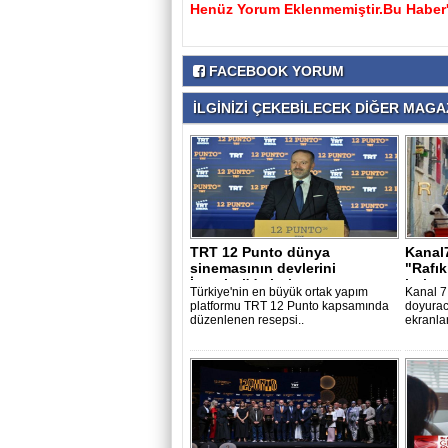
Henüz Yorum Eklenmemiştir.Bu Haber'e
FACEBOOK YORUM
İLGİNİZİ ÇEKEBİLECEK DİĞER MAGAZ
TRT 12 Punto dünya
Kanal7
sinemasının devlerini
"Rafık
İstanbul'da buluştu..
bulaşa
Türkiye'nin en büyük ortak yapım
Kanal 7
platformu TRT 12 Punto kapsamında
doyurac
düzenlenen resepsi..
ekranlar