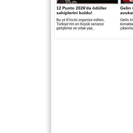
12 Punto 2026'da ödüller
Gelin
sahiplerini buldu!
avukat
Bu yıl 8’incisi organize edilen,
Gelin 4
Türkiye’nin en büyük senaryo
konaktak
geliştirme ve ortak yap..
çıkarırl