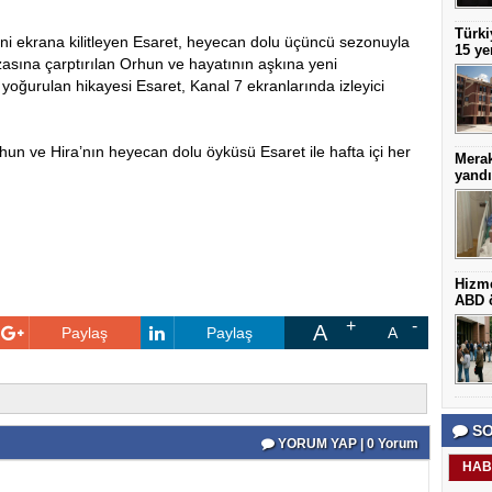
Türki
rini ekrana kilitleyen Esaret, heyecan dolu üçüncü sezonuyla
15 ye
asına çarptırılan Orhun ve hayatının aşkına yeni
oğurulan hikayesi Esaret, Kanal 7 ekranlarında izleyici
Orhun ve Hira’nın heyecan dolu öyküsü Esaret ile hafta içi her
Merak
yandı
Hizme
ABD ö
A
Paylaş
Paylaş
A
SO
YORUM YAP | 0 Yorum
HAB