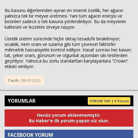
Bu kavunu diğerlerinden ayıran en önemli özellik, her ağacın
yalnızca tek bir meyve üretmesi. Yani tüm ağacın enerjisi ve
besinleri sadece o tek kavuna yönlendiriliyor. Bu da meyvenin
kalitesini ve lezzetini zirveye taşıyor.
Üstelik üretim sürecinde hiçbir detay tesadüfe bırakılmıyor;
sıcaklık, nem oranı ve sulama gibi tüm çevresel faktörler
milimetrik hassasiyetle kontrol ediliyor. Hasat sonrası her kavun;
tat, şeker oranı, görünüm ve olgunluk açısından sıkı testlerden
geçiriliyor. Yalnızca bu zorlu standartları karşılayanlara “Crown”
etiketi veriliyor.
Tarih:
08-07-2025
YORUMLAR
YORUM YAP | 0 Yorum
Henüz yorum eklenmemiştir.
Bu Haber'e ilk yorum yapan siz olun.
FACEBOOK YORUM