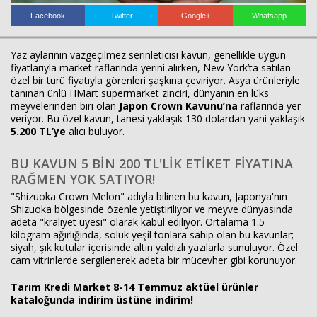
Facebook
Twitter
Google+
Whatsapp
Haberin Doğru Adresi.
Yaz aylarının vazgeçilmez serinleticisi kavun, genellikle uygun
fiyatlarıyla market raflarında yerini alırken, New York’ta satılan
özel bir türü fiyatıyla görenleri şaşkına çeviriyor. Asya ürünleriyle
tanınan ünlü HMart süpermarket zinciri, dünyanın en lüks
meyvelerinden biri olan
Japon Crown Kavunu’na
raflarında yer
veriyor. Bu özel kavun, tanesi yaklaşık 130 dolardan yani yaklaşık
5.200 TL’ye
alıcı buluyor.
BU KAVUN 5 BİN 200 TL'LİK ETİKET FİYATINA
RAĞMEN YOK SATIYOR!
"Shizuoka Crown Melon" adıyla bilinen bu kavun, Japonya'nın
Shizuoka bölgesinde özenle yetiştiriliyor ve meyve dünyasında
adeta "kraliyet üyesi" olarak kabul ediliyor. Ortalama 1.5
kilogram ağırlığında, soluk yeşil tonlara sahip olan bu kavunlar;
siyah, şık kutular içerisinde altın yaldızlı yazılarla sunuluyor. Özel
cam vitrinlerde sergilenerek adeta bir mücevher gibi korunuyor.
Tarım Kredi Market 8-14 Temmuz aktüel ürünler
kataloğunda indirim üstüne indirim!