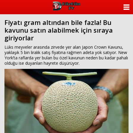
ANASAYFA
Fiyatı gram altından bile fazla! Bu
KATEGORİLER
kavunu satın alabilmek için sıraya
giriyorlar
YAZARLAR
Lüks meyveler arasında zirvede yer alan Japon Crown Kavunu,
ANKETLER
yaklaşık 5 bin liralık satış fiyatına rağmen adeta yok satıyor. New
York’ta raflarda yer bulan bu özel kavunun neden bu kadar pahalı
olduğu ise duyanları hayrete düşürüyor.
FOTO GALERİ
VİDEO GALERİ
KÜNYE
İLETİŞİM