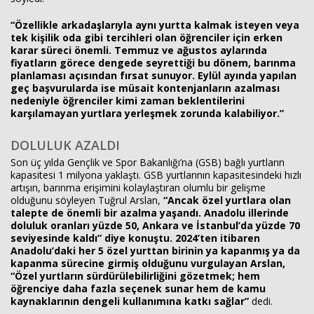
“Özellikle arkadaşlarıyla aynı yurtta kalmak isteyen veya
tek kişilik oda gibi tercihleri olan öğrenciler için erken
karar süreci önemli. Temmuz ve ağustos aylarında
fiyatların görece dengede seyrettiği bu dönem, barınma
planlaması açısından fırsat sunuyor. Eylül ayında yapılan
geç başvurularda ise müsait kontenjanların azalması
nedeniyle öğrenciler kimi zaman beklentilerini
karşılamayan yurtlara yerleşmek zorunda kalabiliyor.”
DOLULUK AZALDI
Son üç yılda Gençlik ve Spor Bakanlığı’na (GSB) bağlı yurtların
kapasitesi 1 milyona yaklaştı. GSB yurtlarının kapasitesindeki hızlı
artışın, barınma erişimini kolaylaştıran olumlu bir gelişme
olduğunu söyleyen Tuğrul Arslan,
“Ancak özel yurtlara olan
talepte de önemli bir azalma yaşandı. Anadolu illerinde
doluluk oranları yüzde 50, Ankara ve İstanbul’da yüzde 70
seviyesinde kaldı” diye konuştu. 2024’ten itibaren
Anadolu’daki her 5 özel yurttan birinin ya kapanmış ya da
kapanma sürecine girmiş olduğunu vurgulayan Arslan,
“Özel yurtların sürdürülebilirliğini gözetmek; hem
öğrenciye daha fazla seçenek sunar hem de kamu
kaynaklarının dengeli kullanımına katkı sağlar”
dedi.