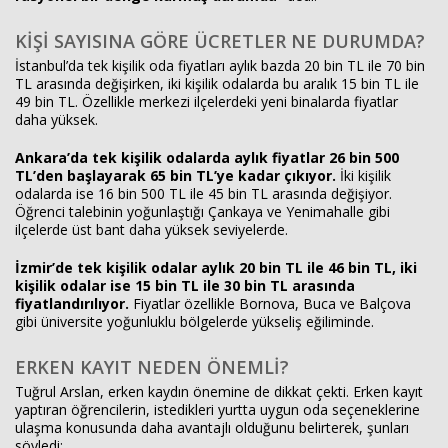
KİŞİ SAYISINA GÖRE ÜCRETLER NE DURUMDA?
İstanbul’da tek kişilik oda fiyatları aylık bazda 20 bin TL ile 70 bin
TL arasında değişirken, iki kişilik odalarda bu aralık 15 bin TL ile
49 bin TL. Özellikle merkezi ilçelerdeki yeni binalarda fiyatlar
daha yüksek.
Ankara’da tek kişilik odalarda aylık fiyatlar 26 bin 500
TL’den başlayarak 65 bin TL’ye kadar çıkıyor.
İki kişilik
odalarda ise 16 bin 500 TL ile 45 bin TL arasında değişiyor.
Öğrenci talebinin yoğunlaştığı Çankaya ve Yenimahalle gibi
ilçelerde üst bant daha yüksek seviyelerde.
İzmir’de tek kişilik odalar aylık 20 bin TL ile 46 bin TL, iki
kişilik odalar ise 15 bin TL ile 30 bin TL arasında
fiyatlandırılıyor.
Fiyatlar özellikle Bornova, Buca ve Balçova
gibi üniversite yoğunluklu bölgelerde yükseliş eğiliminde.
ERKEN KAYIT NEDEN ÖNEMLİ?
Tuğrul Arslan, erken kaydın önemine de dikkat çekti. Erken kayıt
yaptıran öğrencilerin, istedikleri yurtta uygun oda seçeneklerine
ulaşma konusunda daha avantajlı olduğunu belirterek, şunları
söyledi: