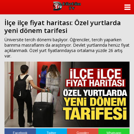
ANASAYFA
İlçe ilçe fiyat haritası: Özel yurtlarda
KATEGORİLER
yeni dönem tarifesi
YAZARLAR
Üniversite tercih dönemi başlıyor. Öğrenciler, tercih yaparken
barınma masraflarını da araştırıyor. Devlet yurtlarında henüz fiyat
açıklanmadı. Özel yurt fiyatlarındaysa ortalama yüzde 26 artış
ANKETLER
var.
FOTO GALERİ
VİDEO GALERİ
KÜNYE
İLETİŞİM
Facebook
Twitter
Google+
Whatsapp