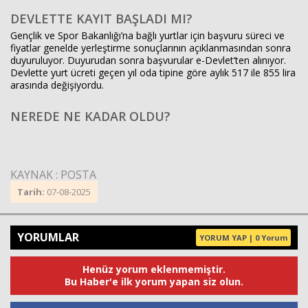
DEVLETTE KAYIT BAŞLADI MI?
Gençlik ve Spor Bakanlığı’na bağlı yurtlar için başvuru süreci ve
fiyatlar genelde yerleştirme sonuçlarının açıklanmasından sonra
duyuruluyor. Duyurudan sonra başvurular e-Devlet’ten alınıyor.
Devlette yurt ücreti geçen yıl oda tipine göre aylık 517 ile 855 lira
arasında değişiyordu.
NEREDE NE KADAR OLDU?
KAYNAK : POSTA
Tarih:
07-08-2025
YORUMLAR
YORUM YAP | 0 Yorum
Henüz yorum eklenmemiştir.
Bu Haber'e ilk yorum yapan siz olun.