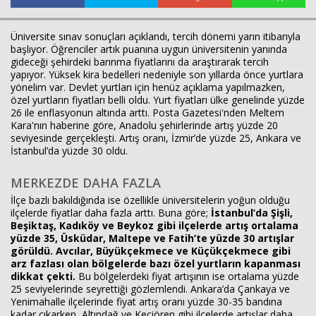
Üniversite sınav sonuçları açıklandı, tercih dönemi yarın itibarıyla
başlıyor. Öğrenciler artık puanına uygun üniversitenin yanında
Haberin Doğru Adresi.
gideceği şehirdeki barınma fiyatlarını da araştırarak tercih
yapıyor. Yüksek kira bedelleri nedeniyle son yıllarda önce yurtlara
yönelim var. Devlet yurtları için henüz açıklama yapılmazken,
özel yurtların fiyatları belli oldu. Yurt fiyatları ülke genelinde yüzde
26 ile enflasyonun altında arttı. Posta Gazetesi'nden Meltem
Kara'nın haberine göre, Anadolu şehirlerinde artış yüzde 20
seviyesinde gerçekleşti. Artış oranı, İzmir’de yüzde 25, Ankara ve
İstanbul’da yüzde 30 oldu.
MERKEZDE DAHA FAZLA
İlçe bazlı bakıldığında ise özellikle üniversitelerin yoğun olduğu
ilçelerde fiyatlar daha fazla arttı. Buna göre;
İstanbul’da Şişli,
Beşiktaş, Kadıköy ve Beykoz gibi ilçelerde artış ortalama
yüzde 35, Üsküdar, Maltepe ve Fatih’te yüzde 30 artışlar
görüldü. Avcılar, Büyükçekmece ve Küçükçekmece gibi
arz fazlası olan bölgelerde bazı özel yurtların kapanması
dikkat çekti.
Bu bölgelerdeki fiyat artışının ise ortalama yüzde
25 seviyelerinde seyrettiği gözlemlendi. Ankara’da Çankaya ve
Yenimahalle ilçelerinde fiyat artış oranı yüzde 30-35 bandına
kadar çıkarken, Altındağ ve Keçiören gibi ilçelerde artışlar daha