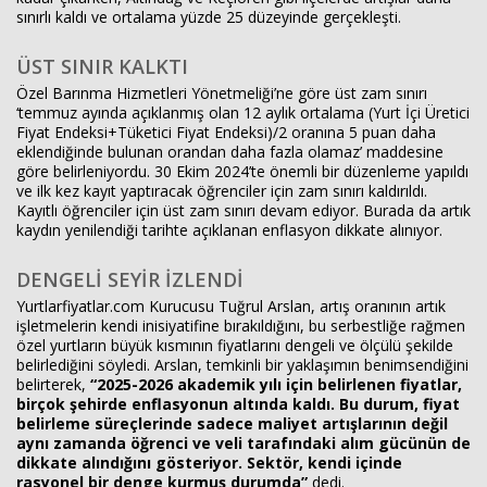
sınırlı kaldı ve ortalama yüzde 25 düzeyinde gerçekleşti.
ÜST SINIR KALKTI
Özel Barınma Hizmetleri Yönetmeliği’ne göre üst zam sınırı
‘temmuz ayında açıklanmış olan 12 aylık ortalama (Yurt İçi Üretici
Fiyat Endeksi+Tüketici Fiyat Endeksi)/2 oranına 5 puan daha
eklendiğinde bulunan orandan daha fazla olamaz’ maddesine
göre belirleniyordu. 30 Ekim 2024’te önemli bir düzenleme yapıldı
ve ilk kez kayıt yaptıracak öğrenciler için zam sınırı kaldırıldı.
Kayıtlı öğrenciler için üst zam sınırı devam ediyor. Burada da artık
kaydın yenilendiği tarihte açıklanan enflasyon dikkate alınıyor.
DENGELİ SEYİR İZLENDİ
Yurtlarfiyatlar.com Kurucusu Tuğrul Arslan, artış oranının artık
işletmelerin kendi inisiyatifine bırakıldığını, bu serbestliğe rağmen
özel yurtların büyük kısmının fiyatlarını dengeli ve ölçülü şekilde
belirlediğini söyledi. Arslan, temkinli bir yaklaşımın benimsendiğini
belirterek,
“2025-2026 akademik yılı için belirlenen fiyatlar,
birçok şehirde enflasyonun altında kaldı. Bu durum, fiyat
belirleme süreçlerinde sadece maliyet artışlarının değil
aynı zamanda öğrenci ve veli tarafındaki alım gücünün de
dikkate alındığını gösteriyor. Sektör, kendi içinde
rasyonel bir denge kurmuş durumda”
dedi.