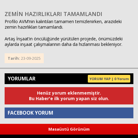
ZEMİN HAZIRLIKLARI TAMAMLANDI
Profilo AVM’nin kalıntıları tamamen temizlenirken, arazideki
zemin hazırlıkları tamamlandı.
Artaş İnşaat’ın öncülüğünde yürütülen projede, önümüzdeki
aylarda inşaat çalışmalarının daha da hızlanması bekleniyor.
Tarih:
23-09-2025
YORUMLAR
YORUM YAP | 0 Yorum
Henüz yorum eklenmemiştir.
Bu Haber'e ilk yorum yapan siz olun.
FACEBOOK YORUM
Masaüstü Görünüm
Yorum