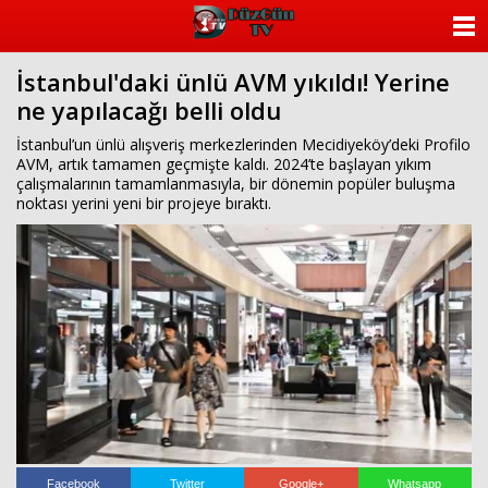
ANASAYFA
İstanbul'daki ünlü AVM yıkıldı! Yerine
KATEGORİLER
ne yapılacağı belli oldu
YAZARLAR
İstanbul’un ünlü alışveriş merkezlerinden Mecidiyeköy’deki Profilo
AVM, artık tamamen geçmişte kaldı. 2024’te başlayan yıkım
çalışmalarının tamamlanmasıyla, bir dönemin popüler buluşma
ANKETLER
noktası yerini yeni bir projeye bıraktı.
FOTO GALERİ
VİDEO GALERİ
KÜNYE
İLETİŞİM
Facebook
Twitter
Google+
Whatsapp