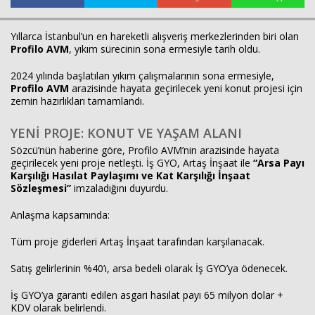
Yıllarca İstanbul’un en hareketli alışveriş merkezlerinden biri olan
Profilo AVM
, yıkım sürecinin sona ermesiyle tarih oldu.
Haberin Doğru Adresi.
2024 yılında başlatılan yıkım çalışmalarının sona ermesiyle,
Profilo AVM
arazisinde hayata geçirilecek yeni konut projesi için
zemin hazırlıkları tamamlandı.
YENİ PROJE: KONUT VE YAŞAM ALANI
Sözcü’nün haberine göre, Profilo AVM’nin arazisinde hayata
geçirilecek yeni proje netleşti. İş GYO, Artaş İnşaat ile
“Arsa Payı
Karşılığı Hasılat Paylaşımı ve Kat Karşılığı İnşaat
Sözleşmesi”
imzaladığını duyurdu.
Anlaşma kapsamında:
Tüm proje giderleri Artaş İnşaat tarafından karşılanacak.
Satış gelirlerinin %40’ı, arsa bedeli olarak İş GYO’ya ödenecek.
İş GYO’ya garanti edilen asgari hasılat payı 65 milyon dolar +
KDV olarak belirlendi.