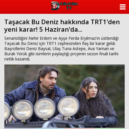
ANASAYFA
Taşacak Bu Deniz hakkında TRT1'den
KATEGORİLER
yeni karar! 5 Haziran'da...
YAZARLAR
Senaristliğini Nehir Erdem ve Ayşe Ferda Eryılmaz'ın üstlendiği
Taşacak Bu Deniz için TRT1 cephesinden flaş bir karar geldi.
Başrollerini Deniz Baysal, Ulaş Tuna Astepe, Ava Yaman ve
ANKETLER
Burak Yörük gibi isimlerin paylaştığı projenin sezon finali tarihi
netlik kazandı.
FOTO GALERİ
VİDEO GALERİ
KÜNYE
İLETİŞİM