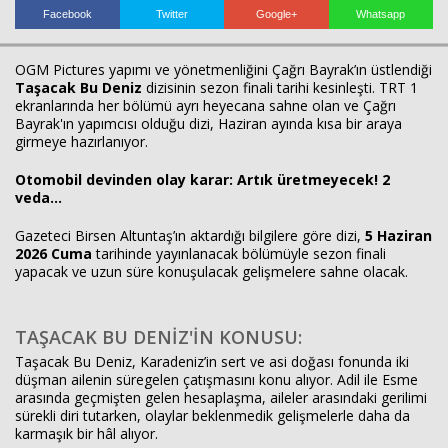
Facebook
Twitter
Google+
Whatsapp
OGM Pictures yapımı ve yönetmenliğini Çağrı Bayrak’ın üstlendiği
Haberin Doğru Adresi.
Taşacak Bu Deniz
dizisinin sezon finali tarihi kesinleşti. TRT 1
ekranlarında her bölümü ayrı heyecana sahne olan ve Çağrı
Bayrak'ın yapımcısı olduğu dizi, Haziran ayında kısa bir araya
girmeye hazırlanıyor.
Otomobil devinden olay karar: Artık üretmeyecek! 2
veda...
Gazeteci Birsen Altuntaş’ın aktardığı bilgilere göre dizi,
5 Haziran
2026 Cuma
tarihinde yayınlanacak bölümüyle sezon finali
yapacak ve uzun süre konuşulacak gelişmelere sahne olacak.
TAŞACAK BU DENİZ'İN KONUSU:
Taşacak Bu Deniz, Karadeniz’in sert ve asi doğası fonunda iki
düşman ailenin süregelen çatışmasını konu alıyor. Adil ile Esme
arasında geçmişten gelen hesaplaşma, aileler arasındaki gerilimi
sürekli diri tutarken, olaylar beklenmedik gelişmelerle daha da
karmaşık bir hâl alıyor.