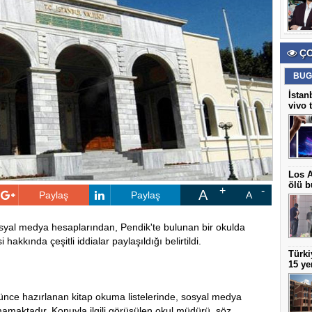
ÇO
BUG
İstan
vivo 
Los A
ölü b
A
Paylaş
Paylaş
A
sosyal medya hesaplarından, Pendik'te bulunan bir okulda
 hakkında çeşitli iddialar paylaşıldığı belirtildi.
Türki
15 ye
lüğünce hazırlanan kitap okuma listelerinde, sosyal medya
amaktadır. Konuyla ilgili görüşülen okul müdürü, söz