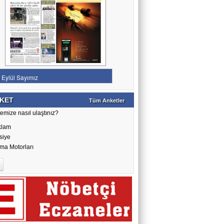
KET
Tüm Anketler
emize nasıl ulaştınız?
klam
siye
ma Motorları