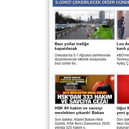
İLGİNİZİ ÇEKEBİLECEK DİĞER GÜNDE
Bazı yollar trafiğe
Los An
kapatılacak
kanlı 
bulund
Üsküdar'da 5-7 Ağustos tarihlerinde
ABD'nin
düzenlenecek etkinlik dolayısıyla
Temmuz'
bazı yollar tra..
Aytaç Ç
HSK 84 hakim ve savcıyı
Uğur 
meslekten çıkardı! Bakan
yeni 
Gürlek duyu..
Gürlek'
Son dakika: Adalet Bakanı Akın
Son dak
Gürlek, HSK İkinci Dairesince 2026
Akın Gü
yılında 525 hakim v..
bulunan