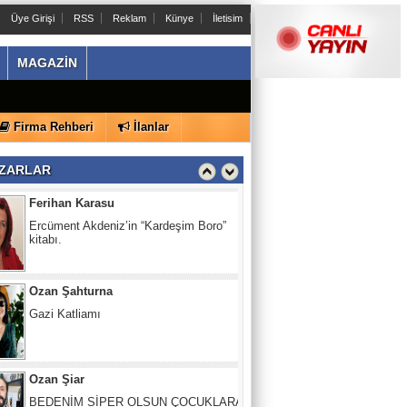
Niyazi Karakurt
Üye Girişi
RSS
Reklam
Künye
İletisim
Şİİ-LİKTE GADİR HUM BAYRAM
MAGAZİN
PROF.DR. HALİL ÇİVİ
DEVLET YÖNETİMİ İÇİN
Firma Rehberi
İlanlar
"CUMHURBAŞKANI TÜRK, İKİ
YARDIMCISINDAN BİRİ KÜRT BİRİ DE
ALEVİ OLSUN
ZARLAR
Ferihan Karasu
Ercüment Akdeniz’in “Kardeşim Boro”
kitabı.
Ozan Şahturna
Gazi Katliamı
Ozan Şiar
BEDENİM SİPER OLSUN ÇOCUKLARA