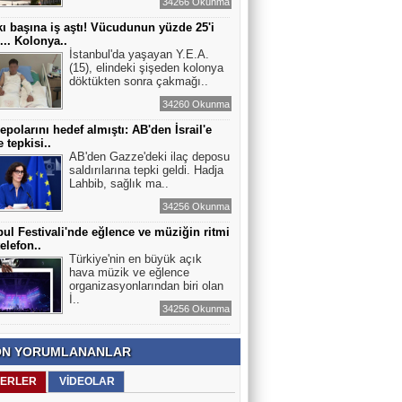
34266 Okunma
DEVLET YÖNETİMİ İÇİN
"CUMHURBAŞKANI TÜRK, İKİ
ı başına iş aştı! Vücudunun yüzde 25'i
YARDIMCISINDAN BİRİ KÜRT BİRİ DE
... Kolonya..
ALEVİ OLSUN
İstanbul'da yaşayan Y.E.A.
(15), elindeki şişeden kolonya
Ferihan Karasu
döktükten sonra çakmağı..
Ercüment Akdeniz’in “Kardeşim Boro”
34260 Okunma
kitabı.
depolarını hedef almıştı: AB'den İsrail'e
 tepkisi..
AB'den Gazze'deki ilaç deposu
saldırılarına tepki geldi. Hadja
Lahbib, sağlık ma..
34256 Okunma
bul Festivali'nde eğlence ve müziğin ritmi
telefon..
Türkiye'nin en büyük açık
hava müzik ve eğlence
organizasyonlarından biri olan
İ..
34256 Okunma
N YORUMLANANLAR
ERLER
VİDEOLAR