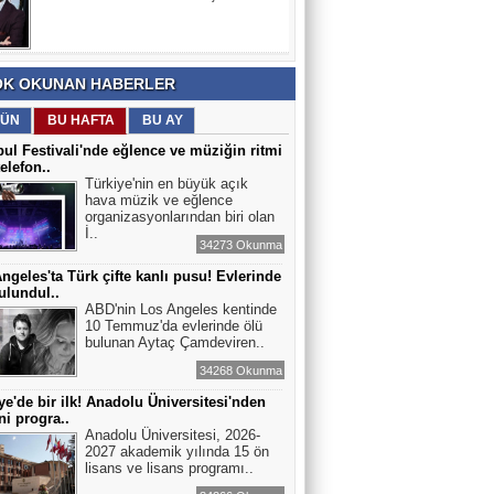
İhsan Tayhani
Devrim Bildirgesi ve Yinelenen Tarih!
K OKUNAN HABERLER
ÜN
BU HAFTA
BU AY
bul Festivali'nde eğlence ve müziğin ritmi
ERDAL ATICI
telefon..
Yurdumuzdan vazgeçmemek - ERDAL
Türkiye'nin en büyük açık
ATICI
hava müzik ve eğlence
organizasyonlarından biri olan
İ..
34273 Okunma
Birol Keskin
ngeles'ta Türk çifte kanlı pusu! Evlerinde
MESEM: Söylemde "Dual Eğitim",
ulundul..
Pratikte Kurumsallaşmış Çocuk Emeği
ABD'nin Los Angeles kentinde
Sömürüsü
10 Temmuz'da evlerinde ölü
bulunan Aytaç Çamdeviren..
Niyazi Karakurt
34268 Okunma
Şİİ-LİKTE GADİR HUM BAYRAM
ye'de bir ilk! Anadolu Üniversitesi'nden
ni progra..
Anadolu Üniversitesi, 2026-
2027 akademik yılında 15 ön
lisans ve lisans programı..
PROF.DR. HALİL ÇİVİ