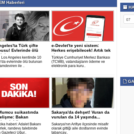
M Haberleri
HA
geles'ta Türk çifte
e-Devlet'te yeni sistem:
pusu! Evlerinde ölü
Herkes erişebilecek! Artık tek
ul..
ekra..
 Los Angeles kentinde 10
Türkiye Cumhuriyet Merkez Bankası
da evlerinde ölü bulunan
(TCMB), vatandaşların ödeme ve
amdeviren ile ..
elektronik para kuru..
GA
Mumcu suikastında
Sakarya'da dehşet! Vuran da
gelişme: Bakan
vurulan da 14 yaşında...
ten kritik..
ika haberi: Adalet Bakanı
Sakarya'nın Arifiye ilçesinde misafir
rlek, randevu talebinde
olarak gittiği aile dostlarının evinde
 Gazeteci Uğur..
tabancay..