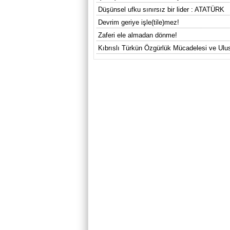
Düşünsel ufku sınırsız bir lider : ATATÜRK
Devrim geriye işle(tile)mez!
Zaferi ele almadan dönme!
Kıbrıslı Türkün Özgürlük Mücadelesi ve Ulu