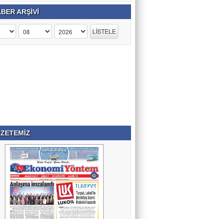
BER ARŞİVİ
ZETEMİZ