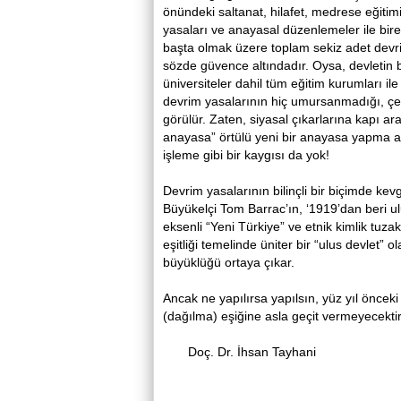
önündeki saltanat, hilafet, medrese eğitimi
yasaları ve anayasal düzenlemeler ile bire
başta olmak üzere toplam sekiz adet dev
sözde güvence altındadır. Oysa, devletin b
üniversiteler dahil tüm eğitim kurumları 
devrim yasalarının hiç umursanmadığı, çek
görülür. Zaten, siyasal çıkarlarına kapı ar
anayasa” örtülü yeni bir anayasa yapma ar
işleme gibi bir kaygısı da yok!
​Devrim yasalarının bilinçli bir biçimde ke
Büyükelçi Tom Barrac’ın, ‘1919’dan beri ul
eksenli “Yeni Türkiye” ve etnik kimlik tuzakl
eşitliği temelinde üniter bir “ulus devlet” 
büyüklüğü ortaya çıkar.
​Ancak ne yapılırsa yapılsın, yüz yıl öncek
(dağılma) eşiğine asla geçit ver
​​​​​​​​​​ Doç. Dr. İhsan Tayhani