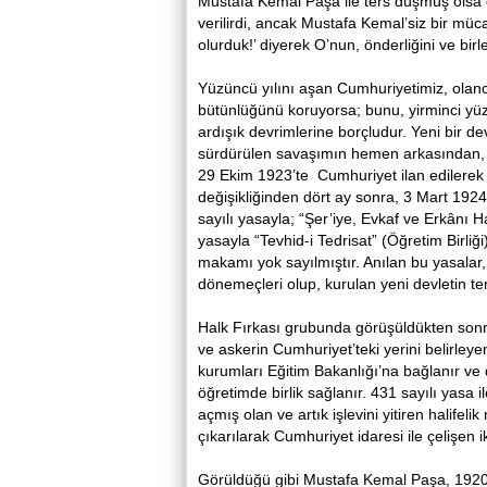
Mustafa Kemal Paşa ile ters düşmüş olsa 
verilirdi, ancak Mustafa Kemal’siz bir müc
olurduk!’ diyerek O’nun, önderliğini ve birl
​Yüzüncü yılını aşan Cumhuriyetimiz, olanc
bütünlüğünü koruyorsa; bunu, yirminci yüzyı
ardışık devrimlerine borçludur. Yeni bir d
sürdürülen savaşımın hemen arkasından, s
29 Ekim 1923’te Cumhuriyet ilan edilerek y
değişikliğinden dört ay sonra, 3 Mart 192
sayılı yasayla; “Şer’iye, Evkaf ve Erkânı H
yasayla “Tevhid-i Tedrisat” (Öğretim Birliği)
makamı yok sayılmıştır. Anılan bu yasalar, 
dönemeçleri olup, kurulan yeni devletin te
​Halk Fırkası grubunda görüşüldükten sonr
ve askerin Cumhuriyet’teki yerini belirleye
kurumları Eğitim Bakanlığı’na bağlanır ve
öğretimde birlik sağlanır. 431 sayılı yasa 
açmış olan ve artık işlevini yitiren halifel
çıkarılarak Cumhuriyet idaresi ile çelişen iki
​Görüldüğü gibi Mustafa Kemal Paşa, 1920