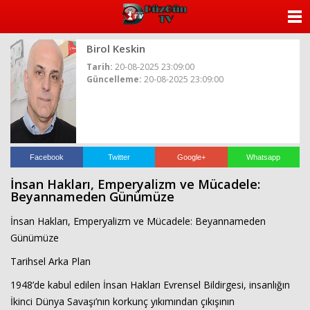
ANASAYFA
Birol Keskin
KATEGORİLER
Tarih:
20-08-2025 23:09:00
Güncelleme:
20-08-2025 23:09:00
YAZARLAR
ANKETLER
FOTO GALERİ
Facebook
Twitter
Google+
Whatsapp
İnsan Hakları, Emperyalizm ve Mücadele:
VİDEO GALERİ
Beyannameden Günümüze
İnsan Hakları, Emperyalizm ve Mücadele: Beyannameden
KÜNYE
Günümüze
İLETİŞİM
Tarihsel Arka Plan
1948’de kabul edilen İnsan Hakları Evrensel Bildirgesi, insanlığın
İkinci Dünya Savaşı’nın korkunç yıkımından çıkışının