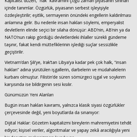
Kapitalist düzen, “hak” kavramını çoğu zaman piyasanın sınırları
içinde tanımlar. Özgürlük, piyasanın serbest işleyişiyle
özdeşleştirilir; eşitlik, sermayenin önündeki engellerin kaldırılması
anlamına gelir. Bu nedenle insan hakları söylemi, emperyalist
devletlerin elinde seçici bir silaha dönüşür: ABD’nin, AB’nin ya da
NATO’nun rakip gördüğü devletlerdeki ihlaller sürekli gündeme
taşınır, fakat kendi müttefiklerinin işlediği suçlar sessizlikle
geçiştirilir.
Vietnam’dan Şili’ye, Irak’tan Libya’ya kadar pek çok halk, “insan
hakları” adına yürütülen işgallerin, darbelerin ve müdahalelerin
kurbanı olmuştur. Filistin’de süren sömürgeci işgal ve soykırım
karşısında ise bildirgenin sesi kısılır.
Günümüzün Yeni Alanları
Bugün insan hakları kavramı, yalnızca klasik siyasi özgürlükler
çerçevesinde değil, yeni boyutlarda da sınanıyor:
Dijital Haklar: Gözetim kapitalizmi bireylerin mahremiyetini tehdit
ediyor; kişisel veriler, algoritmalar ve yapay zekâ aracılığıyla yeni