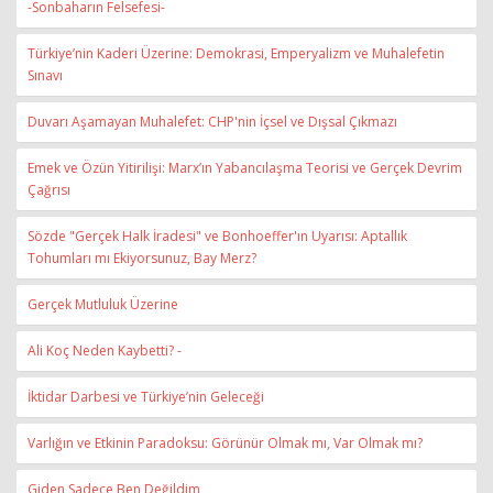
-Sonbaharın Felsefesi-
Türkiye’nin Kaderi Üzerine: Demokrasi, Emperyalizm ve Muhalefetin
Sınavı
Duvarı Aşamayan Muhalefet: CHP'nin İçsel ve Dışsal Çıkmazı
Emek ve Özün Yitirilişi: Marx’ın Yabancılaşma Teorisi ve Gerçek Devrim
Çağrısı
Sözde "Gerçek Halk İradesi" ve Bonhoeffer'ın Uyarısı: Aptallık
Tohumları mı Ekiyorsunuz, Bay Merz?
Gerçek Mutluluk Üzerine
Ali Koç Neden Kaybetti? -
İktidar Darbesi ve Türkiye’nin Geleceği
Varlığın ve Etkinin Paradoksu: Görünür Olmak mı, Var Olmak mı?
Giden Sadece Ben Değildim