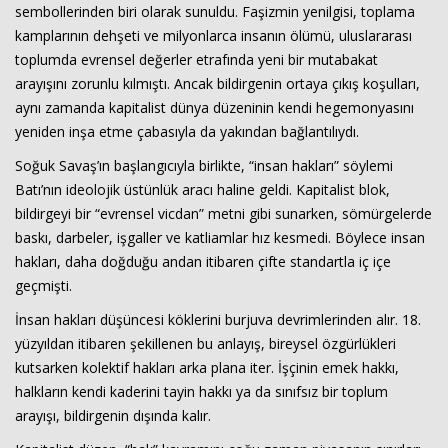
sembollerinden biri olarak sunuldu. Faşizmin yenilgisi, toplama
kamplarının dehşeti ve milyonlarca insanın ölümü, uluslararası
toplumda evrensel değerler etrafında yeni bir mutabakat
Haberin Doğru Adresi.
arayışını zorunlu kılmıştı. Ancak bildirgenin ortaya çıkış koşulları,
aynı zamanda kapitalist dünya düzeninin kendi hegemonyasını
yeniden inşa etme çabasıyla da yakından bağlantılıydı.
Soğuk Savaş’ın başlangıcıyla birlikte, “insan hakları” söylemi
Batı’nın ideolojik üstünlük aracı haline geldi. Kapitalist blok,
bildirgeyi bir “evrensel vicdan” metni gibi sunarken, sömürgelerde
baskı, darbeler, işgaller ve katliamlar hız kesmedi. Böylece insan
hakları, daha doğduğu andan itibaren çifte standartla iç içe
geçmişti.
İnsan hakları düşüncesi köklerini burjuva devrimlerinden alır. 18.
yüzyıldan itibaren şekillenen bu anlayış, bireysel özgürlükleri
kutsarken kolektif hakları arka plana iter. İşçinin emek hakkı,
halkların kendi kaderini tayin hakkı ya da sınıfsız bir toplum
arayışı, bildirgenin dışında kalır.