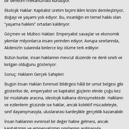
bir denetim mekanizması kuruluyor.
Ekolojik Haklar: Kapitalist üretim biçimi iklim krizini derinleştiriyor,
doğayı ve yaşamı yok ediyor. Bu, insanlığın en temel hakkı olan
“yaşama hakkını” ortadan kaldırıyor.
Göçmen ve Mülteci Hakları: Emperyalist savaşlar ve ekonomik
yıkımlar milyonlarca insanı yerinden ediyor; Avrupa sınırlarında,
Akdeniz’in sularında binlerce kişi ölüme terk ediliyor.
Bütün bunlar, insan haklarının mevcut düzende ne denli sınırlı ve
kırılgan olduğunu gösteriyor.
Sonuç: Hakların Gerçek Sahipleri
Bugün İnsan Hakları Evrensel Bildirgesi hâlâ bir umut belgesi gibi
gösterilse de, emperyalist ve kapitalist güçlerin elinde çoğu kez
bir müdahale aracına, ideolojik kalkana dönüşmektedir. Halkların
ve ezilenlerin gözünde ise haklar, ancak kolektif mücadeleyle,
sınıf dayanışmasıyla, uluslararası kardeşlikle gerçeklik kazanabilir.
İnsan haklarının evrensel bir değer haline gelmesi, ancak
kapitalizmin ve emperyalizmin sınırlarının aşılmasıyla