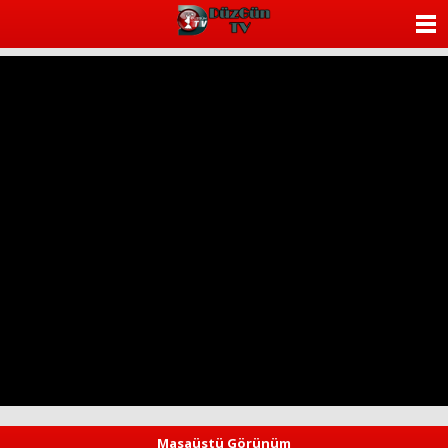
ANASAYFA
KATEGORİLER
YAZARLAR
ANKETLER
FOTO GALERİ
VİDEO GALERİ
KÜNYE
İLETİŞİM
Masaüstü Görünüm