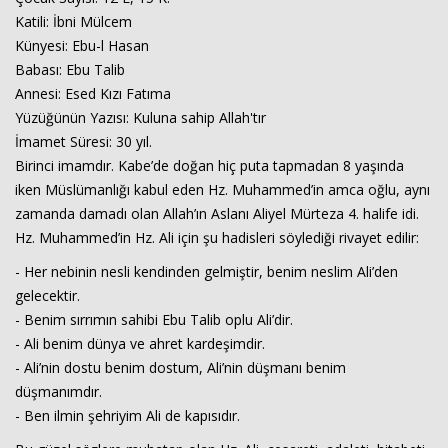
Katili: İbni Mülcem
Künyesi: Ebu-l Hasan
Babası: Ebu Talib
Haberin Doğru Adresi.
Annesi: Esed Kızı Fatıma
Yüzüğünün Yazısı: Kuluna sahip Allah'tır
İmamet Süresi: 30 yıl.
Birinci imamdır. Kabe’de doğan hiç puta tapmadan 8 yaşında
iken Müslümanlığı kabul eden Hz. Muhammed’in amca oğlu, aynı
zamanda damadı olan Allah’ın Aslanı Aliyel Mürteza 4. halife idi.
Hz. Muhammed’in Hz. Ali için şu hadisleri söylediği rivayet edilir:
- Her nebinin nesli kendinden gelmiştir, benim neslim Ali’den
gelecektir.
- Benim sırrımın sahibi Ebu Talib oplu Ali’dir.
- Ali benim dünya ve ahret kardeşimdir.
- Ali’nin dostu benim dostum, Ali’nin düşmanı benim
düşmanımdır.
- Ben ilmin şehriyim Ali de kapısıdır.