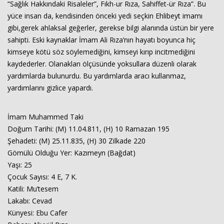
“Sağlık Hakkındaki Risaleler”, Fıkh-ur Rıza, Sahiffet-ür Rıza”. Bu
yüce insan da, kendisinden önceki yedi seçkin Ehlibeyt imamı
gibi,gerek ahlaksal geğerler, gerekse bilgi alanında üstün bir yere
sahipti. Eski kaynaklar İmam Ali Rıza’nın hayatı boyunca hiç
kimseye kötü söz söylemediğini, kimseyi kırıp incitmediğini
kaydederler. Olanakları ölçüsünde yoksullara düzenli olarak
yardımlarda bulunurdu. Bu yardımlarda aracı kullanmaz,
yardımlarını gizlice yapardı.
İmam Muhammed Taki
Doğum Tarihi: (M) 11.04.811, (H) 10 Ramazan 195
Şehadeti: (M) 25.11.835, (H) 30 Zilkade 220
Gömülü Olduğu Yer: Kazımeyn (Bağdat)
Yaşı: 25
Çocuk Sayısı: 4 E, 7 K.
Katili: Mu’tesem
Lakabı: Cevad
Künyesi: Ebu Cafer