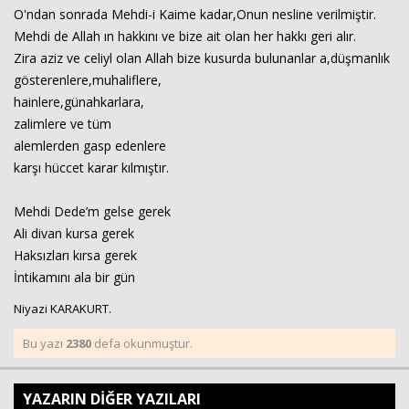
O'ndan sonrada Mehdi-i Kaime kadar,Onun nesline verilmiştir.
Mehdi de Allah ın hakkını ve bize ait olan her hakkı geri alır.
Zira aziz ve celiyl olan Allah bize kusurda bulunanlar a,düşmanlık
gösterenlere,muhaliflere,
hainlere,günahkarlara,
zalimlere ve tüm
alemlerden gasp edenlere
karşı hüccet karar kılmıştır.
Mehdi Dede’m gelse gerek
Ali divan kursa gerek
Haksızları kırsa gerek
İntikamını ala bir gün
Niyazi KARAKURT.
Bu yazı
2380
defa okunmuştur.
YAZARIN DİĞER YAZILARI