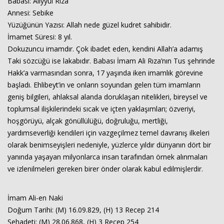
Babası: Aliyyül Rıza
Annesi: Sebike
Yüzüğünün Yazısı: Allah nede güzel kudret sahibidir.
İmamet Süresi: 8 yıl.
Dokuzuncu imamdır. Çok ibadet eden, kendini Allah’a adamış
Taki sözcüğü ise lakabıdır. Babası İmam Ali Rıza’nın Tus şehrinde
Hakk’a varmasından sonra, 17 yaşında iken imamlık görevine
başladı. Ehlibeyt’in ve onların soyundan gelen tüm imamların
geniş bilgileri, ahlaksal alanda doruklaşan nitelikleri, bireysel ve
toplumsal ilişkilerindeki sıcak ve içten yaklaşımları; özveriyi,
hoşgörüyü, alçak gönüllülüğü, doğruluğu, mertliği,
yardımseverliği kendileri için vazgeçilmez temel davranış ilkeleri
olarak benimseyişleri nedeniyle, yüzlerce yıldır dünyanın dört bir
yanında yaşayan milyonlarca insan tarafından örnek alınmaları
ve izlenilmeleri gereken birer önder olarak kabul edilmişlerdir.
İmam Ali-en Naki
Doğum Tarihi: (M) 16.09.829, (H) 13 Recep 214
Şehadeti: (M) 28.06.868, (H) 3 Recep 254