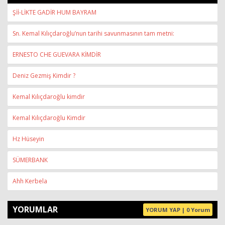
Şİİ-LİKTE GADİR HUM BAYRAM
Sn. Kemal Kılıçdaroğlu’nun tarihi savunmasının tam metni:
ERNESTO CHE GUEVARA KİMDİR
Deniz Gezmiş Kimdir ?
Kemal Kılıçdaroğlu kimdir
Kemal Kılıçdaroğlu Kimdir
Hz Hüseyin
SÜMERBANK
Ahh Kerbela
YORUMLAR
YORUM YAP | 0 Yorum