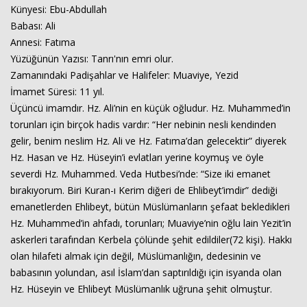
Künyesi: Ebu-Abdullah
Babası: Ali
Annesi: Fatıma
Yüzüğünün Yazısı: Tanrı'nın emri olur.
Zamanındaki Padişahlar ve Halifeler: Muaviye, Yezid
İmamet Süresi: 11 yıl.
Üçüncü imamdır. Hz. Ali’nin en küçük oğludur. Hz. Muhammed’in
torunları için birçok hadis vardır: “Her nebinin nesli kendinden
gelir, benim neslim Hz. Ali ve Hz. Fatıma’dan gelecektir” diyerek
Hz. Hasan ve Hz. Hüseyin’i evlatları yerine koymuş ve öyle
severdi Hz. Muhammed. Veda Hutbesi’nde: “Size iki emanet
bırakıyorum. Biri Kuran-ı Kerim diğeri de Ehlibeyt’imdir” dediği
emanetlerden Ehlibeyt, bütün Müslümanların şefaat bekledikleri
Hz. Muhammed’in ahfadı, torunları; Muaviye’nin oğlu lain Yezit’in
askerleri tarafından Kerbela çölünde şehit edildiler(72 kişi). Hakkı
olan hilafeti almak için değil, Müslümanlığın, dedesinin ve
babasının yolundan, asıl İslam’dan saptırıldığı için isyanda olan
Hz. Hüseyin ve Ehlibeyt Müslümanlık uğruna şehit olmuştur.