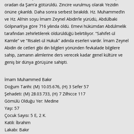
oradan da Şam’a götürüldü. Zincire vurulmuş olarak Yezidin
önüne çıkarıldı. Daha sonra serbest bırakıldı. Hz. Muhammed’in
ve Hz. Ali’nin soyu İmam Zeynel Abidin’le yürüdü, Abdülbaki
Gölpınarlı’ya göre 716 yılında öldü. Emevi hükümdarı Abdülmelik
tarafından zehirletilerek öldürüldüğü belirtiliyor. “Sahifet-ül
Kamile” ve “Risalet-ül Hukuk” adında eserleri vardır. İmam Zeynel
Abidin de cetleri gibi din bilgileri yönünden fevkalade bilgilere
sahip, zamanın alimlerine ders verecek kadar genel kültüre ve
geniş bir dünya görüşüne sahipti.
İmam Muhammed Bakır
Doğum Tarihi: (M) 10.05.676, (H) 3 Sefer 57
Şehadeti: (M) 28.03.733, (H) 7 Zilhicce 117
Gömülü Olduğu Yer: Medine
Yaşı: 57
Çocuk Sayısı: 5 E, 2 K.
Katili: İbrahim
Lakabı: Bakır