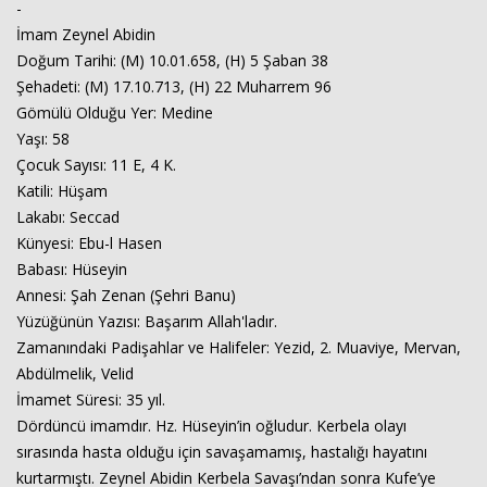
-
İmam Zeynel Abidin
Doğum Tarihi: (M) 10.01.658, (H) 5 Şaban 38
Şehadeti: (M) 17.10.713, (H) 22 Muharrem 96
Gömülü Olduğu Yer: Medine
Yaşı: 58
Çocuk Sayısı: 11 E, 4 K.
Katili: Hüşam
Lakabı: Seccad
Künyesi: Ebu-l Hasen
Babası: Hüseyin
Annesi: Şah Zenan (Şehri Banu)
Yüzüğünün Yazısı: Başarım Allah'ladır.
Zamanındaki Padişahlar ve Halifeler: Yezid, 2. Muaviye, Mervan,
Abdülmelik, Velid
İmamet Süresi: 35 yıl.
Dördüncü imamdır. Hz. Hüseyin’in oğludur. Kerbela olayı
sırasında hasta olduğu için savaşamamış, hastalığı hayatını
kurtarmıştı. Zeynel Abidin Kerbela Savaşı’ndan sonra Kufe’ye