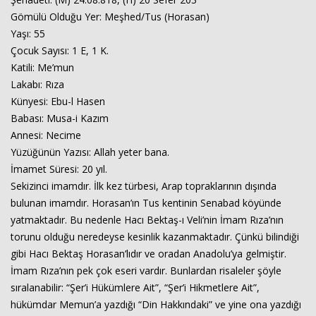
Gömülü Olduğu Yer: Meşhed/Tus (Horasan)
Yaşı: 55
Çocuk Sayısı: 1 E, 1 K.
Katili: Me’mun
Lakabı: Rıza
Künyesi: Ebu-l Hasen
Babası: Musa-i Kazım
Annesi: Necime
Yüzüğünün Yazısı: Allah yeter bana.
İmamet Süresi: 20 yıl.
Sekizinci imamdır. İlk kez türbesi, Arap topraklarının dışında
bulunan imamdır. Horasan’ın Tus kentinin Senabad köyünde
yatmaktadır. Bu nedenle Hacı Bektaş-ı Veli’nin İmam Rıza’nın
torunu olduğu neredeyse kesinlik kazanmaktadır. Çünkü bilindiği
gibi Hacı Bektaş Horasan’lıdır ve oradan Anadolu’ya gelmiştir.
İmam Rıza’nın pek çok eseri vardır. Bunlardan risaleler şöyle
sıralanabilir: “Şer’i Hükümlere Ait”, “Şer’i Hikmetlere Ait”,
hükümdar Memun’a yazdığı “Din Hakkındaki” ve yine ona yazdığı