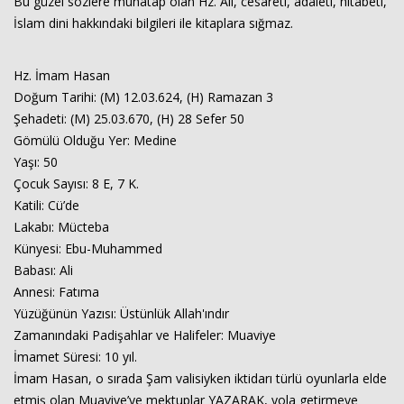
Bu güzel sözlere muhatap olan Hz. Ali, cesareti, adaleti, hitabeti,
İslam dini hakkındaki bilgileri ile kitaplara sığmaz.
Hz. İmam Hasan
Doğum Tarihi: (M) 12.03.624, (H) Ramazan 3
Şehadeti: (M) 25.03.670, (H) 28 Sefer 50
Gömülü Olduğu Yer: Medine
Yaşı: 50
Çocuk Sayısı: 8 E, 7 K.
Katili: Cü’de
Lakabı: Mücteba
Künyesi: Ebu-Muhammed
Babası: Ali
Annesi: Fatıma
Yüzüğünün Yazısı: Üstünlük Allah'ındır
Zamanındaki Padişahlar ve Halifeler: Muaviye
İmamet Süresi: 10 yıl.
İmam Hasan, o sırada Şam valisiyken iktidarı türlü oyunlarla elde
etmiş olan Muaviye’ye mektuplar YAZARAK, yola getirmeye