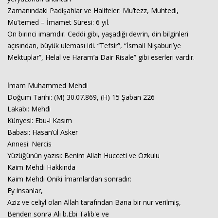
Zamanındaki Padişahlar ve Halifeler: Mu’tezz, Muhtedi,
Mu’temed – İmamet Süresi: 6 yıl.
On birinci imamdır. Ceddi gibi, yaşadığı devrin, din bilginleri
açısından, büyük uleması idi. “Tefsir”, “İsmail Nişaburi’ye
Mektuplar”, Helal ve Haram’a Dair Risale” gibi eserleri vardır.
İmam Muhammed Mehdi
Doğum Tarihi: (M) 30.07.869, (H) 15 Şaban 226
Lakabı: Mehdi
Künyesi: Ebu-l Kasım
Babası: Hasan’ül Asker
Annesi: Nercis
Yüzüğünün yazısı: Benim Allah Hucceti ve Özkulu
Kaim Mehdi Hakkında
Kaim Mehdi Oniki İmamlardan sonradır:
Ey insanlar,
Aziz ve celiyl olan Allah tarafından Bana bir nur verilmiş,
Benden sonra Ali b.Ebi Talib'e ve