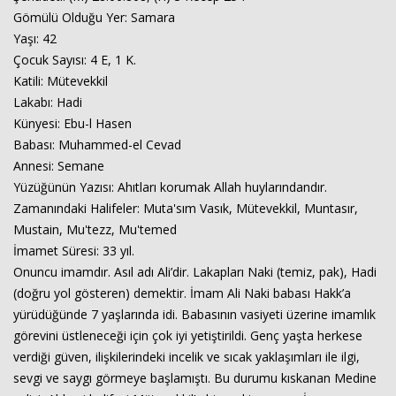
Gömülü Olduğu Yer: Samara
Yaşı: 42
Çocuk Sayısı: 4 E, 1 K.
Katili: Mütevekkil
Lakabı: Hadi
Künyesi: Ebu-l Hasen
Babası: Muhammed-el Cevad
Annesi: Semane
Yüzüğünün Yazısı: Ahıtları korumak Allah huylarındandır.
Zamanındaki Halifeler: Muta'sım Vasık, Mütevekkil, Muntasır,
Mustain, Mu'tezz, Mu'temed
İmamet Süresi: 33 yıl.
Onuncu imamdır. Asıl adı Ali’dir. Lakapları Naki (temiz, pak), Hadi
(doğru yol gösteren) demektir. İmam Ali Naki babası Hakk’a
yürüdüğünde 7 yaşlarında idi. Babasının vasiyeti üzerine imamlık
görevini üstleneceği için çok iyi yetiştirildi. Genç yaşta herkese
verdiği güven, ilişkilerindeki incelik ve sıcak yaklaşımları ile ilgi,
sevgi ve saygı görmeye başlamıştı. Bu durumu kıskanan Medine