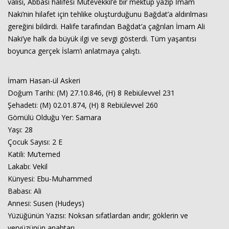
valisi, Abbasi halifesi Mütevekkil’e bir mektup yazıp İmam
Naki’nin hilafet için tehlike oluşturduğunu Bağdat’a aldırılması
gereğini bildirdi. Halife tarafından Bağdat’a çağrılan İmam Ali
Naki’ye halk da büyük ilgi ve sevgi gösterdi. Tüm yaşantısı
boyunca gerçek İslam’ı anlatmaya çalıştı.
İmam Hasan-ül Askeri
Doğum Tarihi: (M) 27.10.846, (H) 8 Rebiülevvel 231
Şehadeti: (M) 02.01.874, (H) 8 Rebiülevvel 260
Gömülü Olduğu Yer: Samara
Yaşı: 28
Çocuk Sayısı: 2 E
Katili: Mu’temed
Lakabı: Vekil
Künyesi: Ebu-Muhammed
Babası: Ali
Annesi: Susen (Hudeys)
Yüzüğünün Yazısı: Noksan sıfatlardan arıdır; göklerin ve
yeryüzünün anahtarı