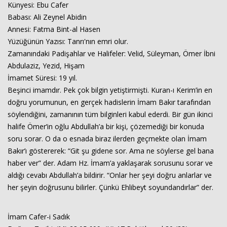
Künyesi: Ebu Cafer
Babası: Ali Zeynel Abidin
Annesi: Fatma Bint-al Hasen
Yüzüğünün Yazısı: Tanrı'nın emri olur.
Zamanındaki Padişahlar ve Halifeler: Velid, Süleyman, Ömer İbni
Abdulaziz, Yezid, Hişam
İmamet Süresi: 19 yıl.
Beşinci imamdır. Pek çok bilgin yetiştirmişti. Kuran-ı Kerim’in en
doğru yorumunun, en gerçek hadislerin İmam Bakır tarafından
söylendiğini, zamanının tüm bilginleri kabul ederdi. Bir gün ikinci
halife Ömer’in oğlu Abdullah’a bir kişi, çözemediği bir konuda
soru sorar. O da o esnada biraz ilerden geçmekte olan İmam
Bakır’ı göstererek: “Git şu gidene sor. Ama ne söylerse gel bana
haber ver” der. Adam Hz. İmam’a yaklaşarak sorusunu sorar ve
aldığı cevabı Abdullah’a bildirir. “Onlar her şeyi doğru anlarlar ve
her şeyin doğrusunu bilirler. Çünkü Ehlibeyt soyundandırlar” der.
İmam Cafer-i Sadık