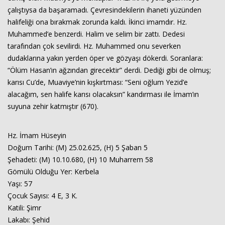
çalıştıysa da başaramadı. Çevresindekilerin ihaneti yüzünden
halifeliği ona bırakmak zorunda kaldı. İkinci imamdır. Hz.
Muhammed’e benzerdi. Halim ve selim bir zattı. Dedesi
tarafından çok sevilirdi. Hz. Muhammed onu severken
dudaklarına yakın yerden öper ve gözyaşı dökerdi. Soranlara:
“Ölüm Hasan’ın ağzından girecektir” derdi. Dediği gibi de olmuş;
karısı Cu’de, Muaviye’nin kışkırtması: “Seni oğlum Yezid’e
alacağım, sen halife karısı olacaksın” kandırması ile İmam’ın
suyuna zehir katmıştır (670).
Hz. İmam Hüseyin
Doğum Tarihi: (M) 25.02.625, (H) 5 Şaban 5
Şehadeti: (M) 10.10.680, (H) 10 Muharrem 58
Gömülü Olduğu Yer: Kerbela
Yaşı: 57
Çocuk Sayısı: 4 E, 3 K.
Katili: Şimr
Lakabı: Şehid