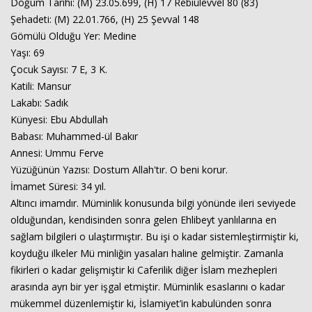
Doğum Tarihi: (M) 23.05.699, (H) 17 Rebiülevvel 80 (83)
Şehadeti: (M) 22.01.766, (H) 25 Şevval 148
Gömülü Olduğu Yer: Medine
Yaşı: 69
Çocuk Sayısı: 7 E, 3 K.
Katili: Mansur
Lakabı: Sadık
Künyesi: Ebu Abdullah
Babası: Muhammed-ül Bakır
Annesi: Ummu Ferve
Yüzüğünün Yazısı: Dostum Allah'tır. O beni korur.
İmamet Süresi: 34 yıl.
Altıncı imamdır. Müminlik konusunda bilgi yönünde ileri seviyede
olduğundan, kendisinden sonra gelen Ehlibeyt yanlılarına en
sağlam bilgileri o ulaştırmıştır. Bu işi o kadar sistemleştirmiştir ki,
koyduğu ilkeler Mü minliğin yasaları haline gelmiştir. Zamanla
fikirleri o kadar gelişmiştir ki Caferilik diğer İslam mezhepleri
arasında ayrı bir yer işgal etmiştir. Müminlik esaslarını o kadar
mükemmel düzenlemiştir ki, İslamiyet’in kabulünden sonra