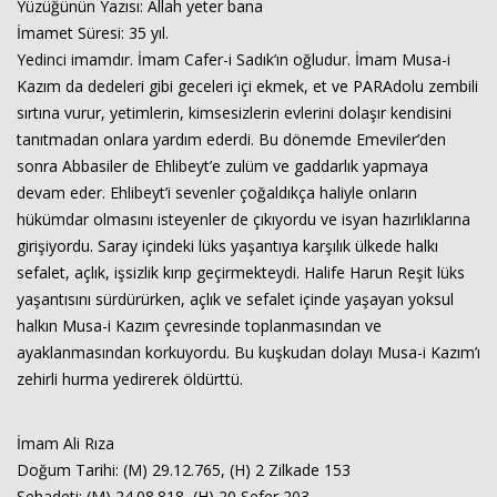
Yüzüğünün Yazısı: Allah yeter bana
İmamet Süresi: 35 yıl.
Yedinci imamdır. İmam Cafer-i Sadık’ın oğludur. İmam Musa-i
Kazım da dedeleri gibi geceleri içi ekmek, et ve PARAdolu zembili
sırtına vurur, yetimlerin, kimsesizlerin evlerini dolaşır kendisini
tanıtmadan onlara yardım ederdi. Bu dönemde Emeviler’den
sonra Abbasiler de Ehlibeyt’e zulüm ve gaddarlık yapmaya
devam eder. Ehlibeyt’i sevenler çoğaldıkça haliyle onların
hükümdar olmasını isteyenler de çıkıyordu ve isyan hazırlıklarına
girişiyordu. Saray içindeki lüks yaşantıya karşılık ülkede halkı
sefalet, açlık, işsizlik kırıp geçirmekteydi. Halife Harun Reşit lüks
yaşantısını sürdürürken, açlık ve sefalet içinde yaşayan yoksul
halkın Musa-i Kazım çevresinde toplanmasından ve
ayaklanmasından korkuyordu. Bu kuşkudan dolayı Musa-i Kazım’ı
zehirli hurma yedirerek öldürttü.
İmam Ali Rıza
Doğum Tarihi: (M) 29.12.765, (H) 2 Zilkade 153
Şehadeti: (M) 24.08.818, (H) 20 Sefer 203