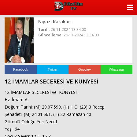
ANASAYFA
Niyazi Karakurt
KATEGORİLER
Tarih:
26-11-2024 13:34:00
Güncelleme:
26-11-2024 13:34:00
YAZARLAR
ANKETLER
FOTO GALERİ
Facebook
Twitter
Google+
Whatsapp
12 İMAMLAR SECERESİ VE KÜNYESİ
VİDEO GALERİ
12 İMAMLAR SECERESİ ve KÜNYESİ..
KÜNYE
Hz. İmam Ali
Doğum Tarihi: (M) 29.07.599, (H) H.Ö. (23) 3 Recep
İLETİŞİM
Şehadeti: (M) 24.01.661, (H) 22 Ramazan 40
Gömülü Olduğu Yer: Necef
Yaşı: 64
Çocuk Sayısı: 12 E, 15 K.