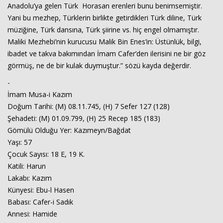
Anadolu’ya gelen Türk Horasan erenleri bunu benimsemiştir.
Yani bu mezhep, Türklerin birlikte getirdikleri Türk diline, Türk
müziğine, Türk dansına, Türk şiirine vs. hiç engel olmamıştır.
Maliki Mezhebi’nin kurucusu Malik Bin Enes’in: Üstünlük, bilgi,
ibadet ve takva bakımından İmam Cafer’den ilerisini ne bir göz
görmüş, ne de bir kulak duymuştur.” sözü kayda değerdir.
-
İmam Musa-i Kazım
Doğum Tarihi: (M) 08.11.745, (H) 7 Sefer 127 (128)
Şehadeti: (M) 01.09.799, (H) 25 Recep 185 (183)
Gömülü Olduğu Yer: Kazımeyn/Bağdat
Yaşı: 57
Çocuk Sayısı: 18 E, 19 K.
Katili: Harun
Lakabı: Kazım
Künyesi: Ebu-l Hasen
Babası: Cafer-i Sadık
Annesi: Hamide